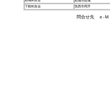
結城剣友会
結城市結城
下館剣友会
筑西市岡芹
問合せ先 ｅ-Ｍ