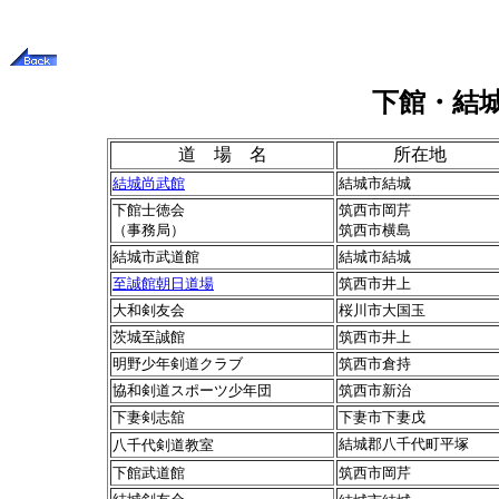
下館・結
道 場 名
所在地
結城尚武館
結城市結城
下館士徳会
筑西市岡芹
（事務局）
筑西市横島
結城市武道館
結城市結城
至誠館朝日道場
筑西市井上
大和剣友会
桜川市大国玉
茨城至誠館
筑西市井上
明野少年剣道クラブ
筑西市倉持
協和剣道スポーツ少年団
筑西市新治
下妻剣志舘
下妻市下妻戊
結城郡八千代町平塚
八千代剣道教室
下館武道館
筑西市岡芹