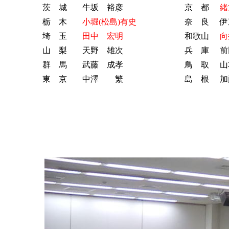
茨 城
牛坂 裕彦
京 都
緒
栃 木
小堀(松島)有史
奈 良
伊
埼 玉
田中 宏明
和歌山
向
山 梨
天野 雄次
兵 庫
前
群 馬
武藤 成孝
鳥 取
山
東 京
中澤 繁
島 根
加