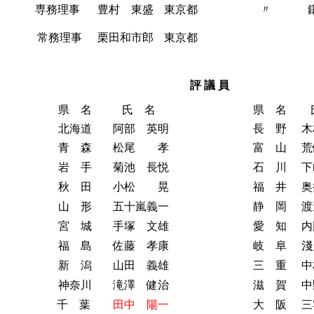
専務理事
豊村 東盛
東京都
〃
常務理事
栗田和市郎
東京都
評 議 員
県 名
氏 名
県 名
北海道
阿部 英明
長 野
木
青 森
松尾 孝
富 山
荒
岩 手
菊池 長悦
石 川
下
秋 田
小松 晃
福 井
奥
山 形
五十嵐義一
静 岡
渡
宮 城
手塚 文雄
愛 知
内
福 島
佐藤 孝康
岐 阜
淺
新 潟
山田 義雄
三 重
中
神奈川
滝澤 健治
滋 賀
中
千 葉
田中 陽一
大 阪
三