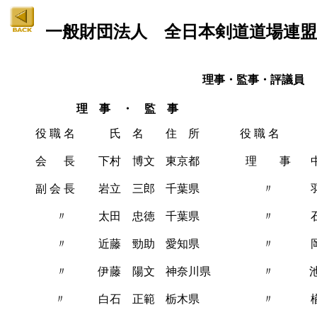
一般財団法人 全日本剣道道場連盟
理事・監事・評議員
理 事 ・ 監 事
役 職 名
氏 名
住 所
役 職 名
会 長
下村 博文
東京都
理 事
副 会 長
岩立 三郎
千葉県
〃
〃
太田 忠徳
千葉県
〃
〃
近藤 勁助
愛知県
〃
〃
伊藤 陽文
神奈川県
〃
〃
白石 正範
栃木県
〃