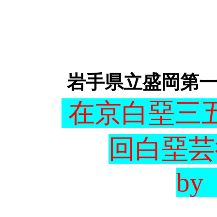
岩手県立盛岡第一
在京白堊三
回白堊芸術
b