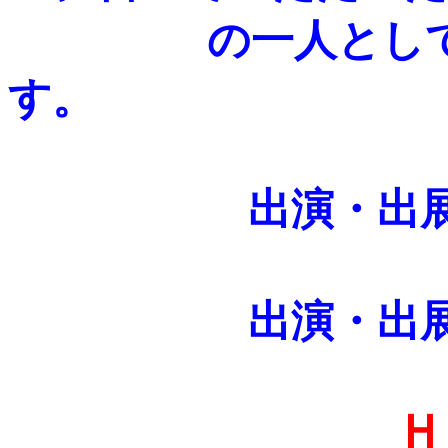
の一人とし
出演・出
出演・出
Ｈ