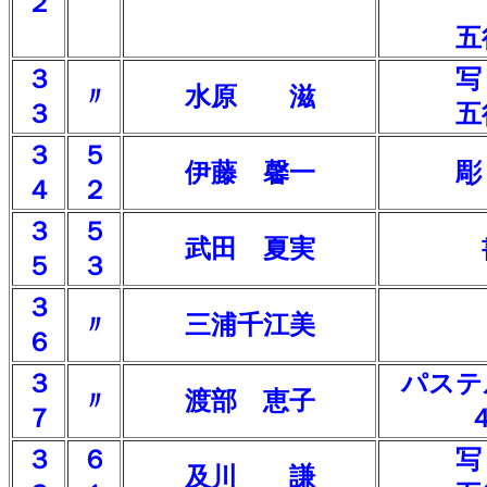
２
五
３
写
〃
水原 滋
３
五
３
５
伊藤 馨一
彫
４
２
３
５
武田 夏実
５
３
３
〃
三浦千江美
６
３
パステ
〃
渡部 恵子
７
３
６
写
及川 謙