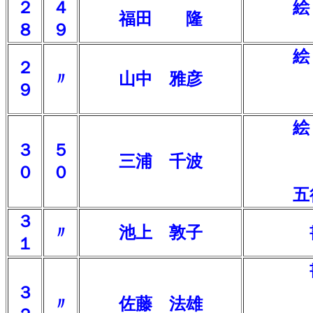
２
４
絵
福田 隆
８
９
絵
２
〃
山中 雅彦
９
絵
３
５
三浦 千波
０
０
五
３
〃
池上 敦子
１
３
〃
佐藤 法雄