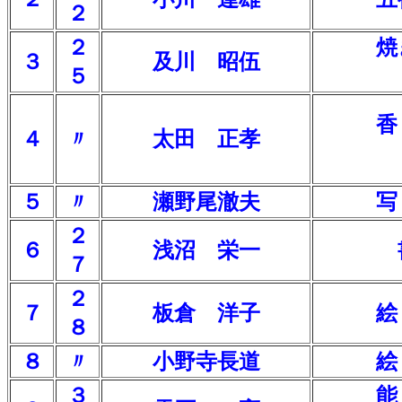
２
２
焼
３
及川 昭伍
５
香
４
〃
太田 正孝
５
〃
瀬野尾澈夫
写
２
６
浅沼 栄一
７
２
７
板倉 洋子
絵
８
８
〃
小野寺長道
絵
３
能