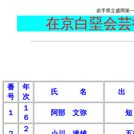
<--!BODY bgcolor="#005FFF"-->
岩手県立盛岡第一
在京白堊会芸
番
年
氏 名
空
出
号
次
１
１
阿部 文弥
短
６
２
２
小川 達雄
五