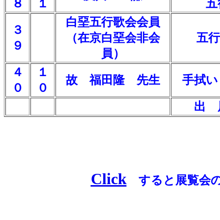
８
１
五
白堊五行歌会会員
３
空
（在京白堊会非会
五行
９
員）
４
１
故 福田隆 先生
手拭い
０
０
空
空
空
出 
Click
すると展覧会の