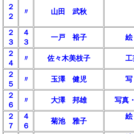
２
〃
山田 武秋
２
２
４
一戸 裕子
絵
３
３
２
〃
佐々木美枝子
工
４
２
〃
玉澤 健児
写
５
２
〃
大澤 邦雄
写真
６
２
４
絵
菊池 雅子
７
６