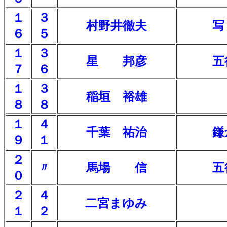
１
３
村野井徹夫
写
６
５
１
３
星 邦彦
五
７
６
１
３
稲垣 裕雄
８
８
１
４
千葉 祐治
鎌
９
１
２
〃
馬場 信
五
０
２
４
二宮まゆみ
１
２