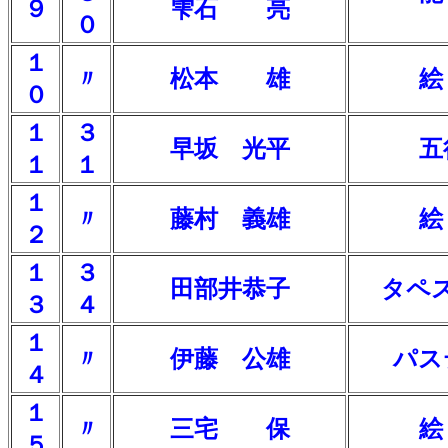
９
雫石 亮
０
１
〃
松本 雄
絵
０
１
３
早坂 光平
五
１
１
１
〃
藤村 義雄
絵
２
１
３
田部井恭子
タペ
３
４
１
〃
伊藤 公雄
パス
４
１
〃
三宅 保
絵
５