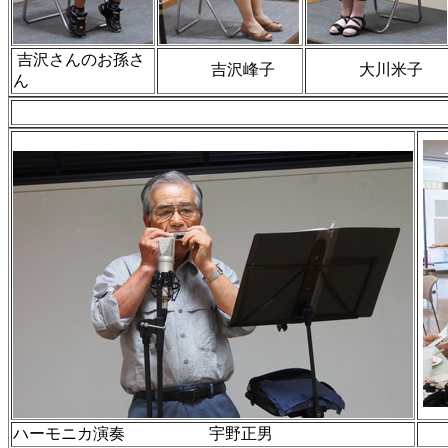
吉沢さんのお孫さ
吉沢峰子
大川米子
ん
詩や民話
ハーモニカ演奏 宇野正男