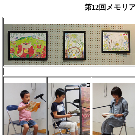
第12回メモリ
色鉛筆と切り絵画