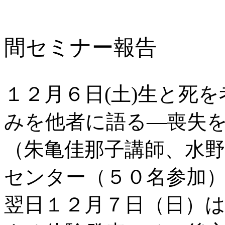
間セミナー報告
１２月６日(土)生と死
みを他者に語る―喪失
（朱亀佳那子講師、水
センター（５０名参加
翌日１２月７日（日）