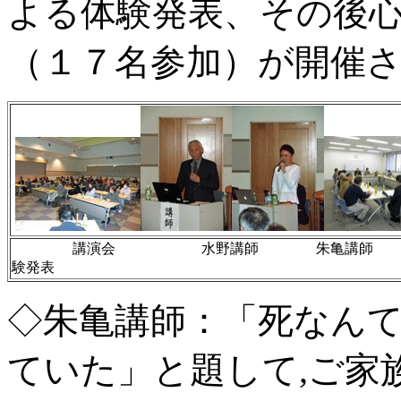
よる体験発表、その後
（１７名参加）が開催
講演会 水野講師 朱亀講師
験発表
◇朱亀講師：「死なん
ていた」と題して,ご家