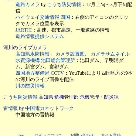
道路カメラ
by
こうち防災情報
：12月上旬～3月下旬配
信
ハイウェイ交通情報 四国
：右側のアイコンのクリッ
クでカメラ位置を表示
JARTIC
：高速、都市高速、一般道路の情報
道路情報提供システム
河川のライブカメラ
高知県水防情報
：
カメラ設置図
、
カメラサムネイル
水資源機構 池田総合管理所
：池田ダム、早明浦ダ
ム、新宮ダム、富郷ダム
四国地方整備局 CCTV
：YouTubeにより四国地方の9本
の河川のライブ画像を配信
川の防災情報
こうち防災情報
高知県 危機管理部 危機管理・防災課
雷情報
by
中国電力ネットワーク
中国地方の雷情報
Top
サイトについて
お問い合わせ
サイト登録