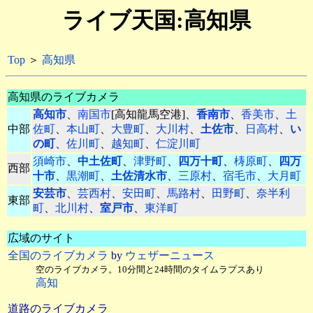
ライブ天国:高知県
Top
＞
高知県
高知県のライブカメラ
高知市
、
南国市
[高知龍馬空港]、
香南市
、
香美市
、
土
中部
佐町
、
本山町
、
大豊町
、
大川村
、
土佐市
、
日高村
、
い
の町
、
佐川町
、
越知町
、
仁淀川町
須崎市
、
中土佐町
、
津野町
、
四万十町
、
梼原町
、
四万
西部
十市
、
黒潮町
、
土佐清水市
、
三原村
、
宿毛市
、
大月町
安芸市
、
芸西村
、
安田町
、
馬路村
、
田野町
、
奈半利
東部
町
、
北川村
、
室戸市
、
東洋町
広域のサイト
全国のライブカメラ
by
ウェザーニュース
空のライブカメラ。10分間と24時間のタイムラプスあり
高知
道路のライブカメラ