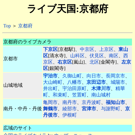
ライブ天国:京都府
Top
＞
京都府
京都府のライブカメラ
下京区
[京都駅]、
中京区
、
上京区
、
東山
区
[清水寺]、
山科区
、
伏見区
、
南区
、
西
京都市
京区
、
右京区
[嵐山]、
北区
[金閣寺]、
左京
区
[銀閣寺]
宇治市
、
久御山町
、
向日市
、
長岡京市
、
大山崎町
、
八幡市
、
京田辺市
、
城陽市
、
山城地域
井出町
、
宇治田原町
、
木津川市
、
精華
町
、
和束町
、
笠置町
、
南山城村
亀岡市
、
南丹市
、
京丹波町
、
福知山市
、
南丹・中丹・丹後
舞鶴市
、
綾部市
、
宮津市
、
与謝野町
、
京
丹後市
、
伊根町
広域のサイト