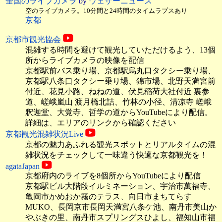
全国のライブカメラ
by
ウェザーニュース
空のライブカメラ。10分間と24時間のタイムラプスあり
京都
京都市観光協会
混雑する時間を避けて観光していただけるよう、13個
所からライブカメラの映像を配信
京都駅前バス乗り場、京都駅烏丸口タクシー乗り場、
京都駅八条口タクシー乗り場、錦市場、北野天満宮前
付近、花見小路、ねねの道、伏見稲荷大社付近 裏参
道、嵯峨嵐山 渡月橋北詰、竹林の小径、清凉寺 嵯峨
釈迦堂、大覚寺、哲学の道からYouTubeにより配信。
詳細は、エリアのリンクから確認ください
京都観光混雑状況Live
京都の魅力あふれる観光スポットとリアルタイムの混
雑状況をチェックして一味違う快適な京都観光を！
agataJapan
京都府内のライブを8個所からYouTubeにより配信
京都駅ビル大階段イルミネーション、宇治市萬福寺、
亀岡市かめおか霧のテラス、向日市まちてらす
MUKO、長岡京市長岡天満宮八条ケ池、南丹市美山か
やぶきの里、南丹市スプリングスひよし、福知山市福