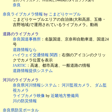
空のライブカメラ。10分間と24時間のタイムラプスあり
奈良
奈良ライブカメラ情報
by
こまどりケーブル
こまどりケーブルエリアの自治体(大和高原、五條・
吉野地域)で運用されているライブカメラ。動画
道路のライブカメラ
奈良国道事務所
：名阪国道、京奈和自動車道、国道24
号
道路情報なら
ハイウェイ交通情報 関西
：右側のアイコンのクリッ
クでカメラ位置を表示
JARTIC
：高速、都市高速、一般道路の情報
道路情報提供システム
河川のライブカメラ
奈良県河川情報システム
：
河川監視カメラ
、
ダム監
視カメラ
ライブカメラ映像
by
近畿地方整備局
川の防災情報
奈良県防災ポータル