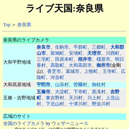
ライブ天国:奈良県
Top
＞
奈良県
奈良県のライブカメラ
奈良市
、
生駒市
、
平群町
、
三郷町
、
大和郡
山市
、
斑鳩町
、
安堵町
、
天理市
、
川西町
、
三宅町
、
田原本町
、
桜井市
、
橿原市
、
明日
大和平野地域
香村
、
高取町
、
大和高田市
、
御所市
[金剛
山]、
香芝市
、
葛城市
、
上牧町
、
王寺町
、
広
陵町
、
河合町
大和高原地域
宇陀市
、
山添村
、
曽爾村
、
御杖村
五條市
、
大淀町
、
下市町
、
黒滝村
、
吉野
五條・吉野地域
町
、
東吉野村
、
天川村
、
川上村
、
上北山
村
、
下北山村
、
十津川村
、
野迫川村
広域のサイト
全国のライブカメラ
by
ウェザーニュース