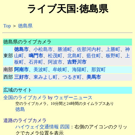
ライブ天国:徳島県
Top
＞
徳島県
徳島県のライブカメラ
徳島市
、
小松島市
、
勝浦町
、
佐那河内村
、
上勝町
、
神
東部
山町
、
鳴門市
、
松茂町
、
北島町
、
藍住町
、
板野町
、
上
板町
、
石井町
、
阿波市
、
吉野川市
南部
阿南市
、
美波町
、
牟岐町
、
海陽町
、
那賀町
西部
三好市
、
東みよし町
、
つるぎ町
、
美馬市
広域のサイト
全国のライブカメラ
by
ウェザーニュース
空のライブカメラ。10分間と24時間のタイムラプスあり
徳島
道路のライブカメラ
ハイウェイ交通情報 四国
：右側のアイコンのクリッ
クでカメラ位置を表示