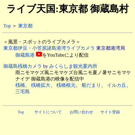
ライブ天国:東京都 御蔵島村
Top
＞
東京都
＜風景・スポットのライブカメラ＞
東京都伊豆・小笠原諸島港湾ライブカメラ
東京都港湾局
御蔵島港
をYouTubeにより配信
御蔵島桟橋カメラ
by
みくらしま観光案内所
雨ニモマケズ風ニモマケズ台風ニモ夏ノ暑サニモマケ
ナイデ 御蔵島港の映像を配信中
桟橋
、
桟橋拡大
、
桟橋根元
、
船だまり
、
イルカ丘
、
三宅島
Top
サイトについて
お問い合わせ
サイト登録