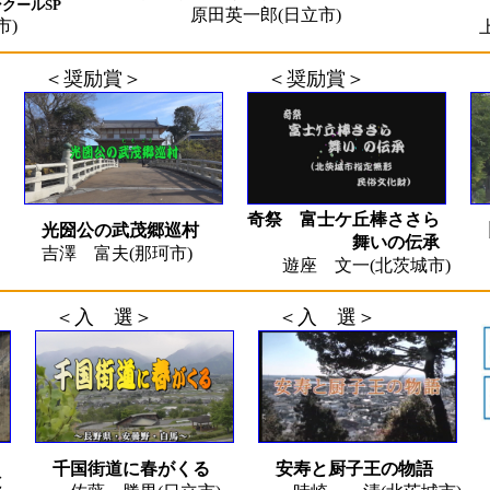
の面
ールSP
原田英一郎(日立市)
)
上野 卓
＜奨励賞＞
＜奨励賞＞
奇祭 富士ケ丘棒ささら
光圀公の武茂郷巡村
舞いの伝承
吉澤 富夫(那珂市)
廣
遊座 文一(北茨城市)
＜入 選＞
＜入 選＞
千国街道に春がくる
安寿と厨子王の物語
と