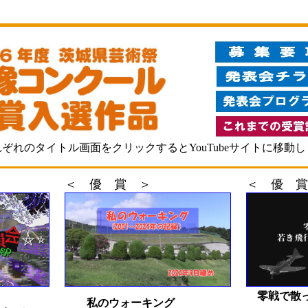
ぞれのタイトル画面をクリックするとYouTubeサイトに移動
＜ 優 賞 ＞
＜ 優 賞
零戦で散っ
私のウォーキング