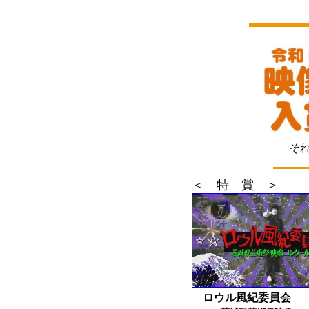
それ
＜ 特 賞 ＞
ロウル風紀委員会