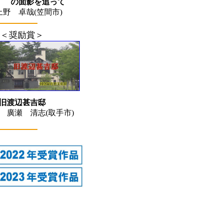
影を追って
哉(笠間市)
＜奨励賞＞
旧渡辺甚吉邸
瀬 清志(取手市)