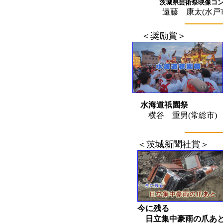
茨城県芸術祭映像コンク
遠藤 康太(水戸市
＜奨励賞＞
水海道祇園祭
横谷 重男(常総市)
＜茨城新聞社賞＞
今に残る
日立集中豪雨の爪あ