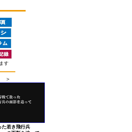
します
 ＞
た若き飛行兵