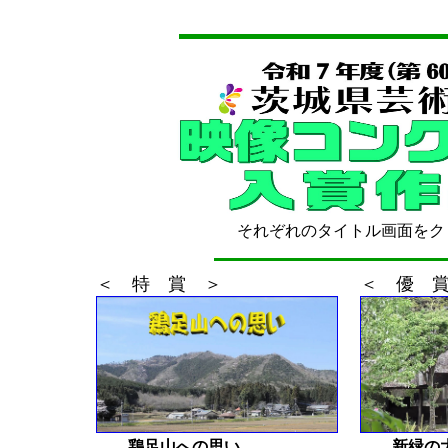
それぞれのタイトル画面をクリ
＜ 特 賞 ＞
＜ 優 
鶏足山への思い
新緑の大