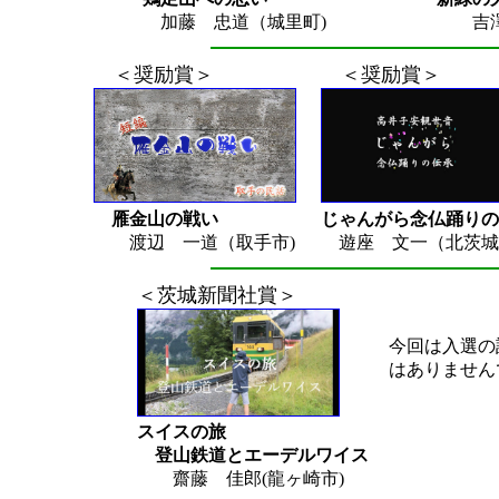
加藤 忠道（城里町)
吉澤 富
＜奨励賞＞
＜奨励賞＞
雁金山の戦い
じゃんがら念仏踊りの
渡辺 一道（取手市)
遊座 文一（北茨城
＜茨城新聞社賞＞
今回は入選の
はありません
スイスの旅
登山鉄道とエーデルワイス
齋藤 佳郎(龍ヶ崎市)