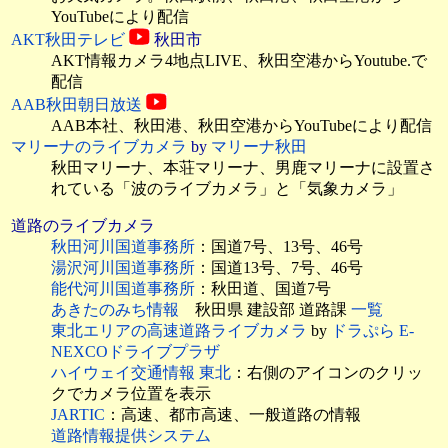
YouTubeにより配信
AKT秋田テレビ
秋田市
AKT情報カメラ4地点LIVE、
秋田空港からYoutube.で
配信
AAB秋田朝日放送
AAB本社、秋田港、秋田空港からYouTubeにより配信
マリーナのライブカメラ
by
マリーナ秋田
秋田マリーナ、本荘マリーナ、男鹿マリーナに設置さ
れている「波のライブカメラ」と「気象カメラ」
道路のライブカメラ
秋田河川国道事務所
：国道7号、13号、46号
湯沢河川国道事務所
：国道13号、7号、46号
能代河川国道事務所
：秋田道、国道7号
あきたのみち情報
秋田県 建設部 道路課
一覧
東北エリアの高速道路ライブカメラ
by
ドラぷら E-
NEXCOドライブプラザ
ハイウェイ交通情報 東北
：右側のアイコンのクリッ
クでカメラ位置を表示
JARTIC
：高速、都市高速、一般道路の情報
道路情報提供システム