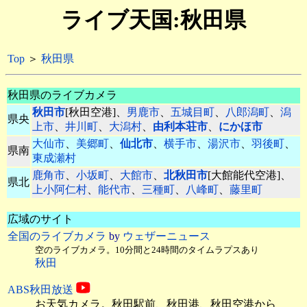
ライブ天国:秋田県
Top
＞
秋田県
秋田県のライブカメラ
秋田市
[秋田空港]、
男鹿市
、
五城目町
、
八郎潟町
、
潟
県央
上市
、
井川町
、
大潟村
、
由利本荘市
、
にかほ市
大仙市
、
美郷町
、
仙北市
、
横手市
、
湯沢市
、
羽後町
、
県南
東成瀬村
鹿角市
、
小坂町
、
大館市
、
北秋田市
[大館能代空港]、
県北
上小阿仁村
、
能代市
、
三種町
、
八峰町
、
藤里町
広域のサイト
全国のライブカメラ
by
ウェザーニュース
空のライブカメラ。10分間と24時間のタイムラプスあり
秋田
ABS秋田放送
お天気カメラ。秋田駅前、秋田港、
秋田空港から