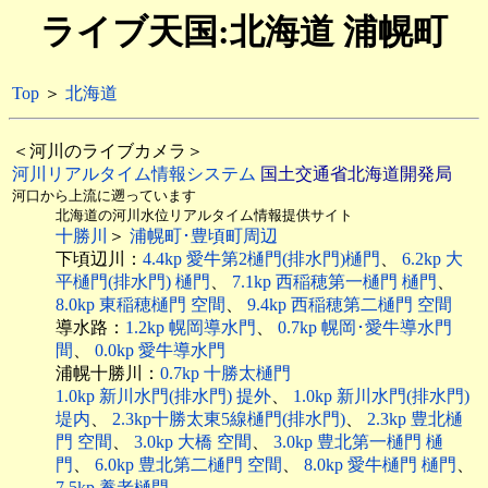
ライブ天国:北海道 浦幌町
Top
＞
北海道
＜河川のライブカメラ＞
河川リアルタイム情報システム
国土交通省北海道開発局
河口から上流に遡っています
北海道の河川水位リアルタイム情報提供サイト
十勝川
＞
浦幌町･豊頃町周辺
下頃辺川：
4.4kp 愛牛第2樋門(排水門)樋門
、
6.2kp 大
平樋門(排水門) 樋門
、
7.1kp 西稲穂第一樋門 樋門
、
8.0kp 東稲穂樋門 空間
、
9.4kp 西稲穂第二樋門 空間
導水路：
1.2kp 幌岡導水門
、
0.7kp 幌岡･愛牛導水門
間
、
0.0kp 愛牛導水門
浦幌十勝川：
0.7kp 十勝太樋門
1.0kp 新川水門(排水門) 提外
、
1.0kp 新川水門(排水門)
堤内
、
2.3kp十勝太東5線樋門(排水門)
、
2.3kp 豊北樋
門 空間
、
3.0kp 大橋 空間
、
3.0kp 豊北第一樋門 樋
門
、
6.0kp 豊北第二樋門 空間
、
8.0kp 愛牛樋門 樋門
、
7.5kp 養老樋門