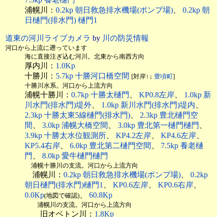
浦幌川：
0.2kp 朝日救急排水機場(ポンプ場)
、
0.2kp 朝
日樋門(排水門) 樋門1
道東の河川ライブカメラ
by
川の防災情報
河口から上流に遡っています
海に直接注ぎ込む河川。北東から南西方向
厚内川：
1.0Kp
十勝川：
5.7kp 十勝河口橋空間
[対岸↑↓
豊頃町
]
十勝川水系。河口から上流方向
浦幌十勝川：
0.7kp 十勝太樋門
、
KP0.8左岸
、
1.0kp 新
川水門(排水門)堤外
、
1.0kp 新川水門(排水門)堤内
、
2.3kp 十勝太東5線樋門(排水門)
、
2.3kp 豊北樋門空
間
、
3.0kp 浦幌大橋空間
、
3.0kp 豊北第一樋門樋門
、
3.9kp 十勝太水位観測所
、
KP4.2左岸
、
KP4.6左岸
、
KP5.4右岸
、
6.0kp 豊北第二樋門空間
、
7.5kp 養老樋
門
、
8.0kp 愛牛樋門樋門
浦幌十勝川の支流。河口から上流方向
浦幌川：
0.2kp 朝日救急排水機場(ポンプ場)
、
0.2kp
朝日樋門(排水門)樋門1
、
KP0.6左岸
、
KP0.6右岸
、
0.0Kp
、
60.8Kp
(地図で確認)
浦幌川の支流。河口から上流方向
旧オベトン川：
1.8Kp