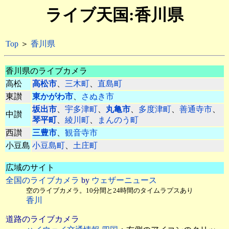
ライブ天国:香川県
Top
＞
香川県
香川県のライブカメラ
高松
高松市
、
三木町
、
直島町
東讃
東かがわ市
、
さぬき市
坂出市
、
宇多津町
、
丸亀市
、
多度津町
、
善通寺市
、
中讃
琴平町
、
綾川町
、
まんのう町
西讃
三豊市
、
観音寺市
小豆島
小豆島町
、
土庄町
広域のサイト
全国のライブカメラ
by
ウェザーニュース
空のライブカメラ。10分間と24時間のタイムラプスあり
香川
道路のライブカメラ