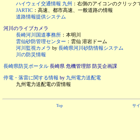
ハイウェイ交通情報 九州
：右側のアイコンのクリック
JARTIC
：高速、都市高速、一般道路の情報
道路情報提供システム
河川のライブカメラ
長崎河川国道事務所
：本明川
雲仙砂防管理センター
：雲仙 溶岩ドーム
河川監視カメラ
by
長崎県河川砂防情報システム
川の防災情報
長崎県防災ポータル
長崎県 危機管理部 防災企画課
停電・落雷に関する情報
by
九州電力送配電
九州電力送配電の雷情報
Top
サ