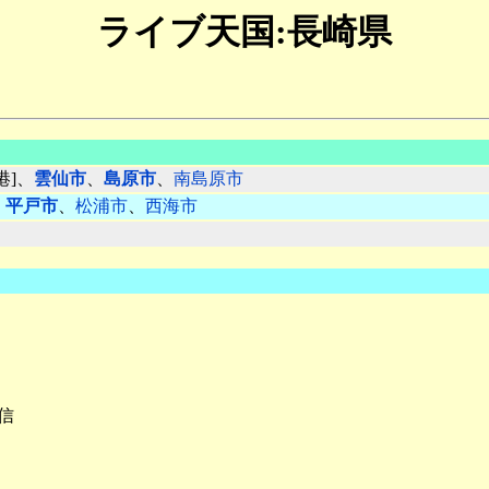
ライブ天国:長崎県
港]、
雲仙市
、
島原市
、
南島原市
、
平戸市
、
松浦市
、
西海市
信