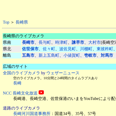
Top
＞
長崎県
長崎県のライブカメラ
県南
長崎市
、
長与町
、
時津町
、
諫早市
、
大村市
[長崎空
県北
佐世保市
、
佐々町
、
波佐見町
、
川棚町
、
東彼杵町
離島
五島市
、
新上五島町
、
小値賀町
、
壱岐市
、
対馬市
広域のサイト
全国のライブカメラ
by
ウェザーニュース
空のライブカメラ。10分間と24時間のタイムラプスあり
長崎
NCC 長崎文化放送
長崎港、長崎空港、佐世保港のいまをYouTubeにより配
道路のライブカメラ
長崎河川国道事務所
：国道34号、35号、57号