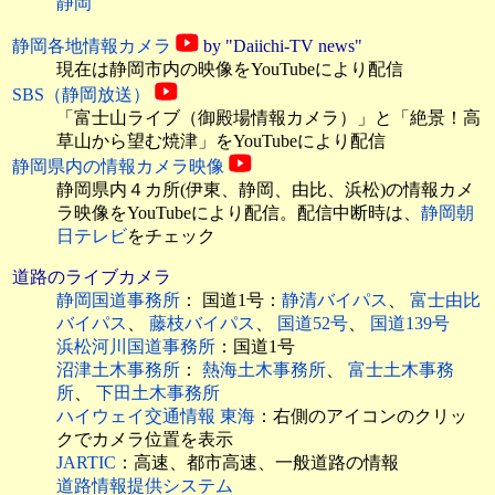
静岡
静岡各地情報カメラ
by "Daiichi-TV news"
現在は静岡市内の映像をYouTubeにより配信
SBS（静岡放送）
「富士山ライブ（御殿場情報カメラ）」と「絶景！高
草山から望む焼津」をYouTubeにより配信
静岡県内の情報カメラ映像
静岡県内４カ所(伊東、静岡、由比、浜松)の情報カメ
ラ映像をYouTubeにより配信。配信中断時は、
静岡朝
日テレビ
をチェック
道路のライブカメラ
静岡国道事務所
： 国道1号：
静清バイパス
、
富士由比
バイパス
、
藤枝バイパス
、
国道52号
、
国道139号
浜松河川国道事務所
：国道1号
沼津土木事務所
：
熱海土木事務所
、
富士土木事務
所
、
下田土木事務所
ハイウェイ交通情報 東海
：右側のアイコンのクリッ
クでカメラ位置を表示
JARTIC
：高速、都市高速、一般道路の情報
道路情報提供システム