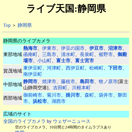
ライブ天国:静岡県
Top
＞
静岡県
静岡県のライブカメラ
熱海市
、
伊東市
、
伊豆の国市
、
伊豆市
、
沼津市
、
東部地域
函南町
、
三島市
、
清水町
、
長泉町
、
裾野市
、
御殿
場市
、
小山町
、
富士市
、
富士宮市
東伊豆町
、
河津町
、
西伊豆町
、
松崎町
、
下田市
、
賀茂地域
南伊豆町
静岡市
、
焼津市
、
藤枝市
、
島田市
、
牧ノ原市
[富士
中部地域
山静岡空港]、
吉田町
、
川根本町
御前崎市
、
菊川市
、
掛川市
、
森町
、
袋井市
、
磐田
西部地域
市
、
浜松市
、
湖西市
広域のサイト
全国のライブカメラ
by
ウェザーニュース
空のライブカメラ。10分間と24時間のタイムラプスあり