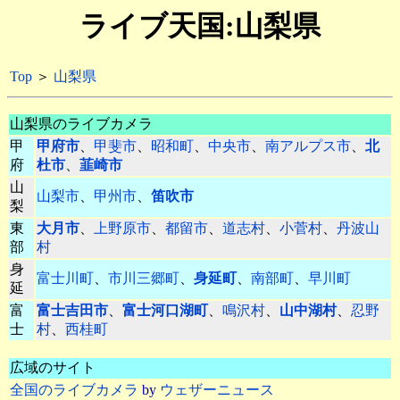
ライブ天国:山梨県
Top
＞
山梨県
山梨県のライブカメラ
甲
甲府市
、
甲斐市
、
昭和町
、
中央市
、
南アルプス市
、
北
府
杜市
、
韮崎市
山
山梨市
、
甲州市
、
笛吹市
梨
東
大月市
、
上野原市
、
都留市
、
道志村
、
小菅村
、
丹波山
部
村
身
富士川町
、
市川三郷町
、
身延町
、
南部町
、
早川町
延
富
富士吉田市
、
富士河口湖町
、
鳴沢村
、
山中湖村
、
忍野
士
村
、
西桂町
広域のサイト
全国のライブカメラ
by
ウェザーニュース