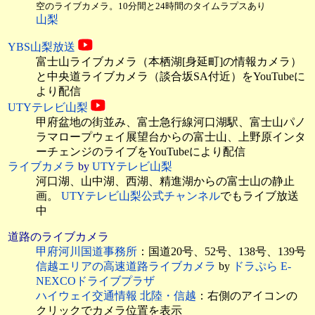
空のライブカメラ。10分間と24時間のタイムラプスあり
山梨
YBS山梨放送
富士山ライブカメラ（本栖湖[身延町]の情報カメラ）
と中央道ライブカメラ（談合坂SA付近）をYouTubeに
より配信
UTYテレビ山梨
甲府盆地の街並み、富士急行線河口湖駅、富士山パノ
ラマロープウェイ展望台からの富士山、上野原インタ
ーチェンジのライブをYouTubeにより配信
ライブカメラ
by
UTYテレビ山梨
河口湖、山中湖、西湖、精進湖からの富士山の静止
画。
UTYテレビ山梨公式チャンネル
でもライブ放送
中
道路のライブカメラ
甲府河川国道事務所
：国道20号、52号、138号、139号
信越エリアの高速道路ライブカメラ
by
ドラぷら E-
NEXCOドライブプラザ
ハイウェイ交通情報 北陸・信越
：右側のアイコンの
クリックでカメラ位置を表示