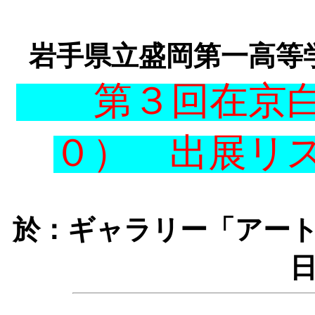
<--!BODY bgcolor="#005F
岩手県立盛岡第一高等学
第３回在京白
０） 出展
於：ギャラリー「アー