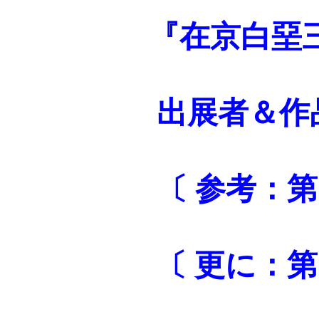
『在京白堊
出展者＆
〔 参考：
〔 更に：