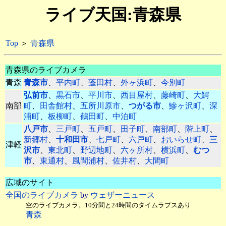
ライブ天国:青森県
Top
＞
青森県
青森県のライブカメラ
青森
青森市
、
平内町
、
蓬田村
、
外ヶ浜町
、
今別町
弘前市
、
黒石市
、
平川市
、
西目屋村
、
藤崎町
、
大鰐
南部
町
、
田舎館村
、
五所川原市
、
つがる市
、
鰺ヶ沢町
、
深
浦町
、
板柳町
、
鶴田町
、
中泊町
八戸市
、
三戸町
、
五戸町
、
田子町
、
南部町
、
階上町
、
新郷村
、
十和田市
、
七戸町
、
六戸町
、
おいらせ町
、
三
津軽
沢市
、
東北町
、
野辺地町
、
六ヶ所村
、
横浜町
、
むつ
市
、
東通村
、
風間浦村
、
佐井村
、
大間町
広域のサイト
全国のライブカメラ
by
ウェザーニュース
空のライブカメラ。10分間と24時間のタイムラプスあり
青森