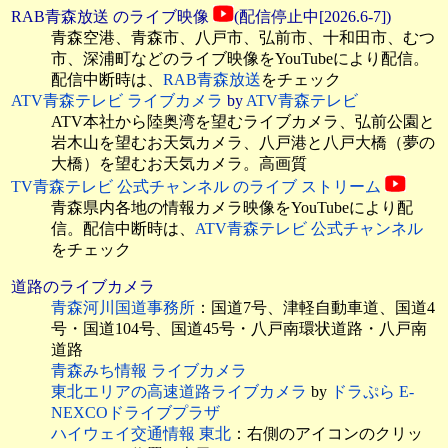
RAB青森放送 のライブ映像
(配信停止中[2026.6-7])
青森空港、青森市、八戸市、弘前市、十和田市、むつ
市、深浦町などのライブ映像をYouTubeにより配信。
配信中断時は、
RAB青森放送
をチェック
ATV青森テレビ ライブカメラ
by
ATV青森テレビ
ATV本社から陸奥湾を望むライブカメラ、弘前公園と
岩木山を望むお天気カメラ、八戸港と八戸大橋（夢の
大橋）を望むお天気カメラ。高画質
TV青森テレビ 公式チャンネル のライブ ストリーム
青森県内各地の情報カメラ映像をYouTubeにより配
信。配信中断時は、
ATV青森テレビ 公式チャンネル
をチェック
道路のライブカメラ
青森河川国道事務所
：国道7号、津軽自動車道、国道4
号・国道104号、国道45号・八戸南環状道路・八戸南
道路
青森みち情報 ライブカメラ
東北エリアの高速道路ライブカメラ
by
ドラぷら E-
NEXCOドライブプラザ
ハイウェイ交通情報 東北
：右側のアイコンのクリッ