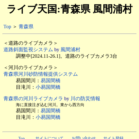
ライブ天国:青森県 風間浦村
Top
＞
青森県
＜道路のライブカメラ＞
道路斜面監視システム
by
風間浦村
調整中[2024.11-26.1]。
道路のライブカメラ3台
＜河川のライブカメラ＞
青森県河川砂防情報提供システム
易国間川：
易国間橋
目滝川：
小易国間橋
青森県の河川ライブカメラ
by
川の防災情報
海に直接注ぎ込む河川。東から西方向
易国間川：
易国間橋
目滝川：
小易国間橋
Top
サイトについて
お問い合わせ
サイト登録