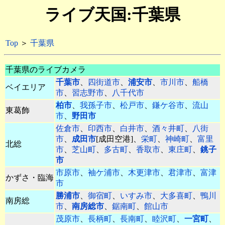
ライブ天国:千葉県
Top
＞
千葉県
千葉県のライブカメラ
千葉市
、
四街道市
、
浦安市
、
市川市
、
船橋
ベイエリア
市
、
習志野市
、
八千代市
柏市
、
我孫子市
、
松戸市
、
鎌ケ谷市
、
流山
東葛飾
市
、
野田市
佐倉市
、
印西市
、
白井市
、
酒々井町
、
八街
市
、
成田市
[成田空港]、
栄町
、
神崎町
、
富里
北総
市
、
芝山町
、
多古町
、
香取市
、
東庄町
、
銚子
市
市原市
、
袖ケ浦市
、
木更津市
、
君津市
、
富津
かずさ・臨海
市
勝浦市
、
御宿町
、
いすみ市
、
大多喜町
、
鴨川
南房総
市
、
南房総市
、
鋸南町
、
館山市
茂原市
、
長柄町
、
長南町
、
睦沢町
、
一宮町
、