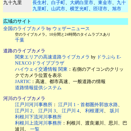
九十九里
長生村
、
白子町
、
大網白里市
、
東金市
、
九十
九里町
、
山武市
、
横芝光町
、
匝瑳市
、
旭市
広域のサイト
全国のライブカメラ
by
ウェザーニュース
空のライブカメラ。10分間と24時間のタイムラプスあり
千葉
道路のライブカメラ
関東エリアの高速道路ライブカメラ
by
ドラぷら E-
NEXCOドライブプラザ
ハイウェイ交通情報 関東
：右側のアイコンのクリッ
クでカメラ位置を表示
JARTIC
：高速、都市高速、一般道路の情報
道路情報提供システム
河川のライブカメラ
江戸川河川事務所
：
江戸川 1・首都圏外郭放水路
、
江戸川 2
、
江戸川 3
、
江戸川 4
、
利根運河
、
坂川
利根川下流河川事務所
利根川上流河川事務所
：利根川、渡良瀬川、思川、巴
波川。
一覧