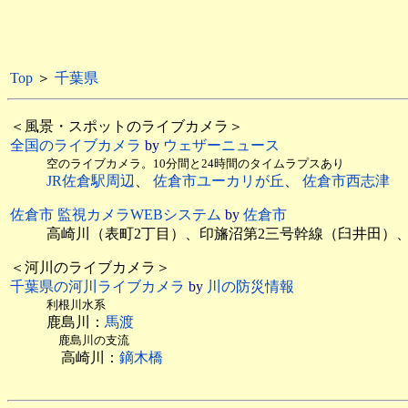
Top
＞
千葉県
＜風景・スポットのライブカメラ＞
全国のライブカメラ
by
ウェザーニュース
空のライブカメラ。10分間と24時間のタイムラプスあり
JR佐倉駅周辺
、
佐倉市ユーカリが丘
、
佐倉市西志津
佐倉市 監視カメラWEBシステム
by
佐倉市
高崎川（表町2丁目）、印旛沼第2三号幹線（臼井田）
＜河川のライブカメラ＞
千葉県の河川ライブカメラ
by
川の防災情報
利根川水系
鹿島川：
馬渡
鹿島川の支流
高崎川：
鏑木橋