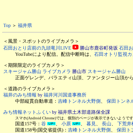
Top
＞
福井県
＜風景・スポットのライブカメラ＞
石田おとり店前の九頭竜川LIVE
勝山市鹿谷町発坂
石田
YouTubeにより配信。配信中断時は、
石田オトリ監視カ
＜期限限定のライブカメラ＞
スキージャム勝山 ライブカメラ
勝山市
スキージャム勝山
正面ゲレンデ、バラエティ山頂、ファンタジー山頂から動画(
＜道路のライブカメラ＞
福井のみち情報
by
福井河川国道事務所
中部縦貫自動車道：
吉峰トンネル大野側
、
保田トンネ
みち情報ネットふくい
by 福井県土木部道路保全課
スマホ(Android Chrome)では、個別のページが表示できない
国道157号：
谷
、
小原
、
暮見
、
長山
、
下荒井
国道158号(国交省提供)：
吉峰トンネル大野側
、
保田ト