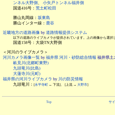
ンネル大野側
、
小矢戸トンネル福井側
国道416号：
荒土町松田
勝山丸岡線：
坂東島
勝山インター線：
鹿谷
近畿地方の道路画像
by
道路情報提供システム
以下の道路のライブカメラが提供されています。上の画像から選択
国道158号：大袋TN大野側
＜河川のライブカメラ＞
河川カメラ画像一覧
by
福井県 河川・砂防総合情報
福井県土
畝見川(北郷町東野)
九頭竜川(比島)
大蓮寺川(元町)
福井県の河川ライブカメラ
by
川の防災情報
九頭竜川：
[
永平寺町
← 下流]、 [上流 →
大野市
]
Top
サ