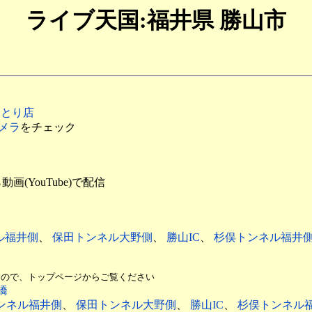
ライブ天国:福井県 勝山市
おとり店
メラ
をチェック
YouTube)で配信
ル福井側
、
保田トンネル大野側
、
勝山IC
、
杉俣トンネル福井
ようですので、トップページからご覧ください
橋
ンネル福井側
、
保田トンネル大野側
、
勝山IC
、
杉俣トンネル