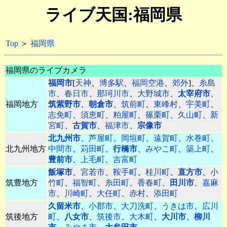
ライブ天国:福岡県
Top
＞
福岡県
福岡県のライブカメラ
福岡市
[
天神
、
博多駅
、
福岡空港
、
郊外
]、
糸島
市
、
春日市
、
那珂川市
、
大野城市
、
太宰府市
、
福岡地方
筑紫野市
、
朝倉市
、
筑前町
、
東峰村
、
宇美町
、
志免町
、
須恵町
、
粕屋町
、
篠栗町
、
久山町
、
新
宮町
、
古賀市
、
福津市
、
宗像市
北九州市
、
芦屋町
、
岡垣町
、
遠賀町
、
水巻町
、
北九州地方
中間市
、
苅田町
、
行橋市
、
みやこ町
、
築上町
、
豊前市
、
上毛町
、
吉富町
飯塚市
、
宮若市
、
鞍手町
、
桂川町
、
直方市
、
小
筑豊地方
竹町
、
福智町
、
糸田町
、
香春町
、
田川市
、
嘉麻
市
、
川崎町
、
大任町
、
赤村
、
添田町
久留米市
、
小郡市
、
大刀洗町
、
うきは市
、
広川
筑後地方
町
、
八女市
、
筑後市
、
大木町
、
大川市
、
柳川