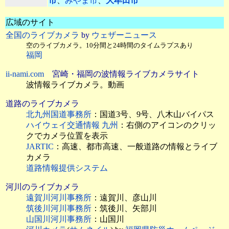
市
、
みやま市
、
大牟田市
広域のサイト
全国のライブカメラ
by
ウェザーニュース
空のライブカメラ。10分間と24時間のタイムラプスあり
福岡
ii-nami.com
宮崎・福岡の波情報ライブカメラサイト
波情報ライブカメラ。動画
道路のライブカメラ
北九州国道事務所
：国道3号、9号、八木山バイパス
ハイウェイ交通情報 九州
：右側のアイコンのクリッ
クでカメラ位置を表示
JARTIC
：高速、都市高速、一般道路の情報とライブ
カメラ
道路情報提供システム
河川のライブカメラ
遠賀川河川事務所
：遠賀川、彦山川
筑後川河川事務所
：筑後川、矢部川
山国川河川事務所
：山国川