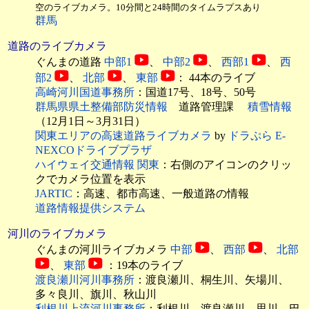
空のライブカメラ。10分間と24時間のタイムラプスあり
群馬
道路のライブカメラ
ぐんまの道路
中部1
、
中部2
、
西部1
、
西
部2
、
北部
、
東部
： 44本のライブ
高崎河川国道事務所
：国道17号、18号、50号
群馬県県土整備部防災情報
道路管理課
積雪情報
（12月1日～3月31日）
関東エリアの高速道路ライブカメラ
by
ドラぷら E-
NEXCOドライブプラザ
ハイウェイ交通情報 関東
：右側のアイコンのクリッ
クでカメラ位置を表示
JARTIC
：高速、都市高速、一般道路の情報
道路情報提供システム
河川のライブカメラ
ぐんまの河川ライブカメラ
中部
、
西部
、
北部
、
東部
：19本のライブ
渡良瀬川河川事務所
：渡良瀬川、桐生川、矢場川、
多々良川、旗川、秋山川
利根川上流河川事務所
：利根川、渡良瀬川、思川、巴