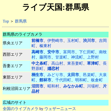
ライブ天国:群馬県
Top
＞
群馬県
群馬県のライブカメラ
前橋市
、
伊勢崎市
、
玉村町
、
渋川市
、
吉岡
県央エリア
町
、
榛東村
高崎市
、
安中市
、
富岡市
、
下仁田町
、
南牧
西部エリア
村
、
藤岡市
、
甘楽町
、
神流町
、
上野村
中之条町
、
高山村
、
東吾妻町
、
草津町
、
長
吾妻エリア
野原町
、
嬬恋村
桐生市
、
みどり市
、
太田市
、
邑楽町
、
大泉
東部エリア
町
、
館林市
、
千代田町
、
明和町
、
板倉町
沼田市
、
昭和村
、
みなかみ町
、
川場村
、
片
利根沼田エリア
品村
広域のサイト
全国のライブカメラ
by
ウェザーニュース