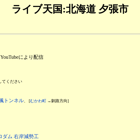
ライブ天国:北海道 夕張市
YouTubeにより配信
してください
楓トンネル
、 [
むかわ町
→釧路方向]
ロダム 右岸減勢工