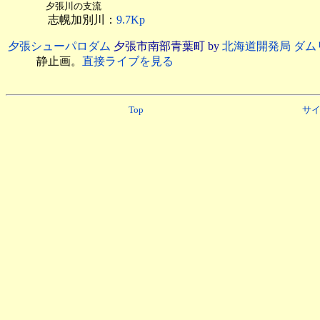
夕張川の支流
志幌加別川：
9.7Kp
夕張シューパロダム
夕張市南部青葉町 by
北海道開発局 ダ
静止画。
直接ライブを見る
Top
サ