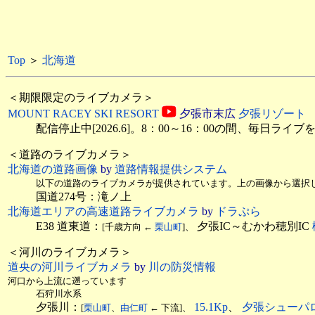
Top
＞
北海道
＜期限限定のライブカメラ＞
MOUNT RACEY SKI RESORT
夕張市末広
夕張リゾート
配信停止中[2026.6]。8：00～16：00の間、毎日ライブを
＜道路のライブカメラ＞
北海道の道路画像
by
道路情報提供システム
以下の道路のライブカメラが提供されています。上の画像から選択
国道274号：滝ノ上
北海道エリアの高速道路ライブカメラ
by
ドラぷら
E38 道東道：
夕張IC～むかわ穂別IC
[千歳方向 ←
栗山町
]、
＜河川のライブカメラ＞
道央の河川ライブカメラ
by
川の防災情報
河口から上流に遡っています
石狩川水系
夕張川：
15.1Kp
、
夕張シューパ
[
栗山町
、
由仁町
← 下流]、