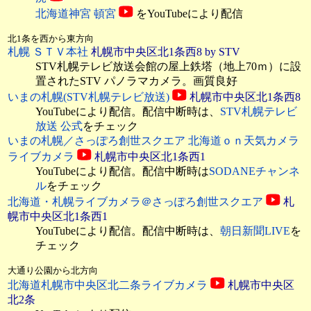
北海道神宮 頓宮
をYouTubeにより配信
北1条を西から東方向
札幌 ＳＴＶ本社
札幌市中央区北1条西8 by STV
STV札幌テレビ放送会館の屋上鉄塔（地上70ｍ）に設
置されたSTV パノラマカメラ。画質良好
いまの札幌(STV札幌テレビ放送)
札幌市中央区北1条西8
YouTubeにより配信。配信中断時は、
STV札幌テレビ
放送 公式
をチェック
いまの札幌／さっぽろ創世スクエア 北海道ｏｎ天気カメラ
ライブカメラ
札幌市中央区北1条西1
YouTubeにより配信。配信中断時は
SODANEチャンネ
ル
をチェック
北海道・札幌ライブカメラ＠さっぽろ創世スクエア
札
幌市中央区北1条西1
YouTubeにより配信。配信中断時は、
朝日新聞LIVE
を
チェック
大通り公園から北方向
北海道札幌市中央区北二条ライブカメラ
札幌市中央区
北2条