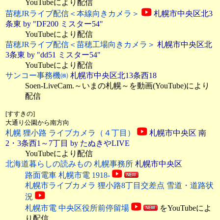
YouTubeにより配信
苗穂JRライブ配信＜本線向きカメラ＞
札幌市中央区北3
条東 by "DF200 ミスター54"
YouTubeにより配信
苗穂JRライブ配信＜苗穂工場向きカメラ＞
札幌市中央区北
3条東 by "dd51 ミスター54"
YouTubeにより配信
サンコー事務機㈱
札幌市中央区北13条西18
Soen-LiveCam.～いまの札幌～を動画(YouTube)により
配信
[すすきの]
大通り公園から南方向
札幌 狸小路 ライブカメラ（４丁目）
札幌市中央区 南
2・3条西1～7丁目 by たぬきやLIVE
YouTubeにより配信
北海道暮らしの読みもの 札幌事務所
札幌市中央区
路面電車 札幌市電 1918-
札幌市ライブカメラ 狸小路8丁目交差点 雪道・道路状
況
札幌市電 中央区役所前停留場
をYouTubeによ
り配信