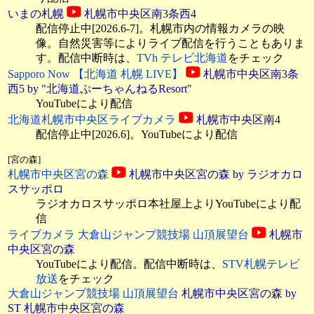
いまの札幌
札幌市中央区南3条西4
配信停止中[2026.6-7]。札幌市内の情報カメラの映
像。自然災害等によりライブ配信を行うこともありま
す。配信中断時は、
TVh テレビ北海道
をチェック
Sapporo Now 【北海道 札幌 LIVE】
札幌市中央区南3条
西5
by "北海道ぷーちゃんねるResort"
YouTubeにより配信
北海道札幌市中央区ライブカメラ
札幌市中央区南4
配信停止中[2026.6]。YouTubeにより配信
[宮の森]
札幌市中央区宮の森
札幌市中央区宮の森 by ラジオカロ
スサッポロ
ラジオカロスサッポロ本社屋上よりYouTubeにより配
信
ライブカメラ 大倉山ジャンプ競技場 山頂展望台
札幌市
中央区宮の森
YouTubeにより配信。配信中断時は、
STV札幌テレビ
放送
をチェック
大倉山ジャンプ競技場 山頂展望台
札幌市中央区宮の森 by
ST 札幌市中央区宮の森