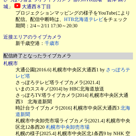
城」
大通西８丁目
プロジェクションマッピングの様子をYouTubeにより
配信。配信中断時は、
HTB北海道テレビ
をチェック
期間：2/4～2/11 17:30～20:30
近接エリアのライブカメラ
新千歳空港：
千歳市
配信終了となったライブカメラ
札幌市
大通公園[2016.6] 札幌市中央区大通西1 by
さっぽろテ
レビ塔
さっぽろテレビ塔ライブカメラ[2021.4]
いまのススキノ[2014] by HBC北海道放送
さっぽろTV塔ライブカメラ[2014] 札幌市中央区大通
西3 北海道新聞
時計台ライブカメラ[2016] 札幌市中央区大通西3
北海
道新聞
札幌市中央卸売市場ライブカメラ[2021.4] 札幌市中央
区北12条西20
札幌市中央卸売市場
札幌の様子[2025.4] 札幌市中央区北1条西9 by NHK 空