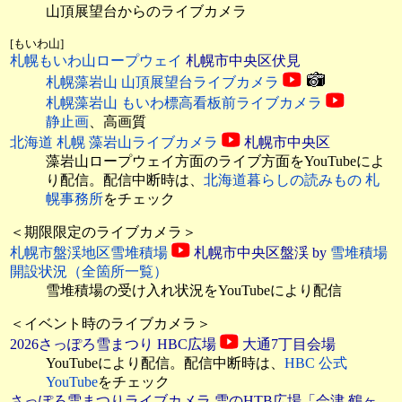
山頂展望台からのライブカメラ
[もいわ山]
札幌もいわ山ロープウェイ
札幌市中央区伏見
札幌藻岩山 山頂展望台ライブカメラ
札幌藻岩山 もいわ標高看板前ライブカメラ
静止画
、高画質
北海道 札幌 藻岩山ライブカメラ
札幌市中央区
藻岩山ロープウェイ方面のライブ方面をYouTubeによ
り配信。配信中断時は、
北海道暮らしの読みもの 札
幌事務所
をチェック
＜期限限定のライブカメラ＞
札幌市盤渓地区雪堆積場
札幌市中央区盤渓 by
雪堆積場
開設状況（全箇所一覧）
雪堆積場の受け入れ状況をYouTubeにより配信
＜イベント時のライブカメラ＞
2026さっぽろ雪まつり HBC広場
大通7丁目会場
YouTubeにより配信。配信中断時は、
HBC 公式
YouTube
をチェック
さっぽろ雪まつりライブカメラ 雪のHTB広場「会津 鶴ヶ