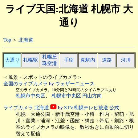
ライブ天国:北海道 札幌市 大
通り
Top
＞
北海道
札幌丘
大通り
札幌駅
手稲
真駒内
道路
河川
珠空港
＜風景・スポットのライブカメラ＞
全国のライブカメラ
by
ウェザーニュース
空のライブカメラ。10分間と24時間のタイムラプスあり
札幌市中央区
、
札幌市中央区 円山方向
ライブカメラ 北海道
by
STV札幌テレビ放送 公式
札幌・大通公園・新千歳空港・小樽・稚内・留萌・旭
川・室蘭・浦河・江差・函館・網走・帯広・釧路・根
室のライブカメラの映像を、数秒おきに自動的に切り
替えて配信