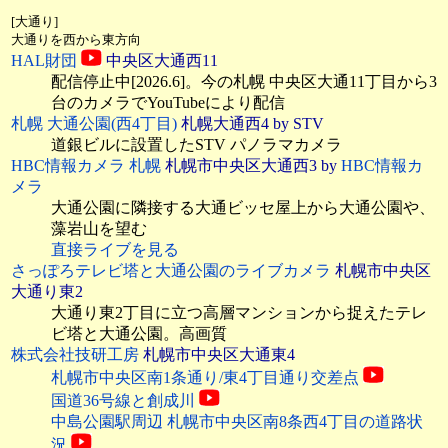
[大通り]
大通りを西から東方向
HAL財団
中央区大通西11
配信停止中[2026.6]。今の札幌 中央区大通11丁目から3
台のカメラでYouTubeにより配信
札幌 大通公園(西4丁目)
札幌大通西4 by STV
道銀ビルに設置したSTV パノラマカメラ
HBC情報カメラ 札幌
札幌市中央区大通西3 by
HBC情報カ
メラ
大通公園に隣接する大通ビッセ屋上から大通公園や、
藻岩山を望む
直接ライブを見る
さっぽろテレビ塔と大通公園のライブカメラ
札幌市中央区
大通り東2
大通り東2丁目に立つ高層マンションから捉えたテレ
ビ塔と大通公園。高画質
株式会社技研工房
札幌市中央区大通東4
札幌市中央区南1条通り/東4丁目通り交差点
国道36号線と創成川
中島公園駅周辺 札幌市中央区南8条西4丁目の道路状
況