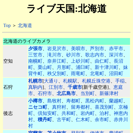
ライブ天国:北海道
Top
＞
北海道
北海道のライブカメラ
夕張市
、
岩見沢市
、
美唄市
、
芦別市
、
赤平市
、
三笠市
、
滝川市
、
砂川市
、
歌志内市
、
深川市
、
空知
南幌町
、
奈井江町
、
上砂川町
、
由仁町
、
長沼
町
、
栗山町
、
月形町
、
浦臼町
、
新十津川町
、
妹
背牛町
、
秩父別町
、
雨竜町
、
北竜町
、
沼田町
札幌市
[
大通り
、
札幌駅
、
札幌丘珠空港
、
手稲
、
石狩
真駒内
]、
江別市
、
千歳市
[新千歳空港]、
恵庭
市
、
石狩市
、
北広島市
、
当別町
、
新篠津村
小樽市
、
島牧村
、
寿都町
、
黒松内町
、
蘭越町
、
ニセコ町
、
真狩村
、
留寿都村
、
喜茂別町
、
京極
後志
町
、
倶知安町
、
共和町
、
岩内町
、
泊村
、
神恵内
村
、
積丹町
、
古平町
、
仁木町
、
余市町
、
赤井川
村