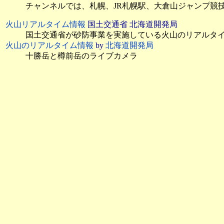
チャンネルでは、札幌、JR札幌駅、大倉山ジャンプ競技
火山リアルタイム情報
国土交通省 北海道開発局
国土交通省が砂防事業を実施している火山のリアルタ
火山のリアルタイム情報
by
北海道開発局
十勝岳と樽前岳のライブカメラ
道路のライブカメラ
北海道エリアの高速道路ライブカメラ
by
ドラぷら E-
ハイウェイ交通情報 北海道
：右側のアイコンのクリッ
JARTIC
：高速、都市高速、一般道路の情報
道路情報提供システム
河川のライブカメラ
北海道開発局
：
石狩川上流
、
石狩川下流
、
後志利別川
釧路川
、
十勝川
、
網走川・常呂川・湧別川・渚滑
ダムリアルタイム情報
川の防災情報
：
道北
、
道東
、
道央
、
道南
国土交通省 北海道開発局河川管理課
北海道開発局河川映像をYouTubeにより配信
河川映像1(Live)
：天塩川、名寄川、渚滑川、湧別川