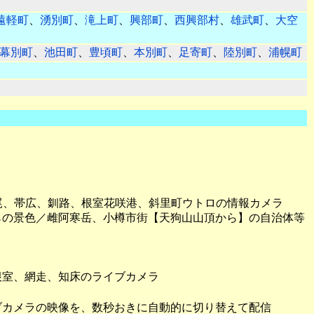
遠軽町
、
湧別町
、
滝上町
、
興部町
、
西興部村
、
雄武町
、
大空
幕別町
、
池田町
、
豊頃町
、
本別町
、
足寄町
、
陸別町
、
浦幌町
尾、帯広、釧路、根室花咲港、斜里町ウトロの情報カメラ
らの景色／雌阿寒岳、小樽市街【天狗山山頂から】の自治体等
根室、網走、知床のライブカメラ
ブカメラの映像を、数秒おきに自動的に切り替えて配信