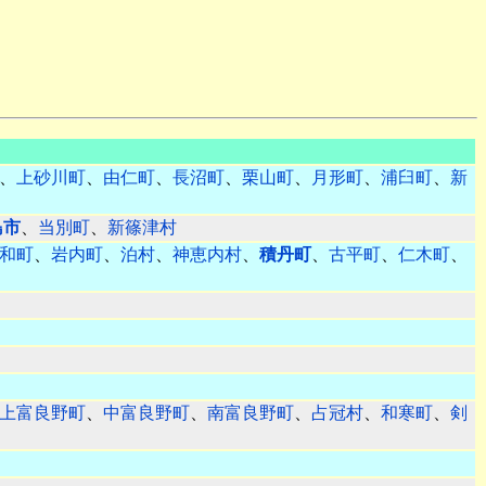
、
上砂川町
、
由仁町
、
長沼町
、
栗山町
、
月形町
、
浦臼町
、
新
島市
、
当別町
、
新篠津村
和町
、
岩内町
、
泊村
、
神恵内村
、
積丹町
、
古平町
、
仁木町
、
上富良野町
、
中富良野町
、
南富良野町
、
占冠村
、
和寒町
、
剣