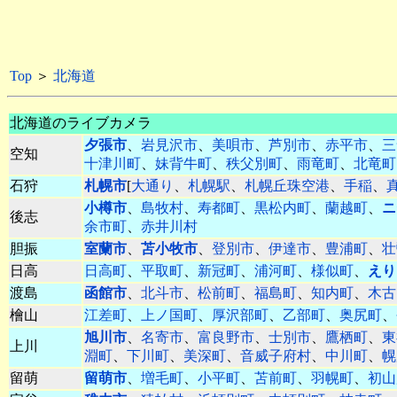
Top
＞
北海道
北海道のライブカメラ
夕張市
、
岩見沢市
、
美唄市
、
芦別市
、
赤平市
、
三
空知
十津川町
、
妹背牛町
、
秩父別町
、
雨竜町
、
北竜町
石狩
札幌市
[
大通り
、
札幌駅
、
札幌丘珠空港
、
手稲
、
小樽市
、
島牧村
、
寿都町
、
黒松内町
、
蘭越町
、
ニ
後志
余市町
、
赤井川村
胆振
室蘭市
、
苫小牧市
、
登別市
、
伊達市
、
豊浦町
、
壮
日高
日高町
、
平取町
、
新冠町
、
浦河町
、
様似町
、
えり
渡島
函館市
、
北斗市
、
松前町
、
福島町
、
知内町
、
木古
檜山
江差町
、
上ノ国町
、
厚沢部町
、
乙部町
、
奥尻町
、
旭川市
、
名寄市
、
富良野市
、
士別市
、
鷹栖町
、
東
上川
淵町
、
下川町
、
美深町
、
音威子府村
、
中川町
、
幌
留萌
留萌市
、
増毛町
、
小平町
、
苫前町
、
羽幌町
、
初山