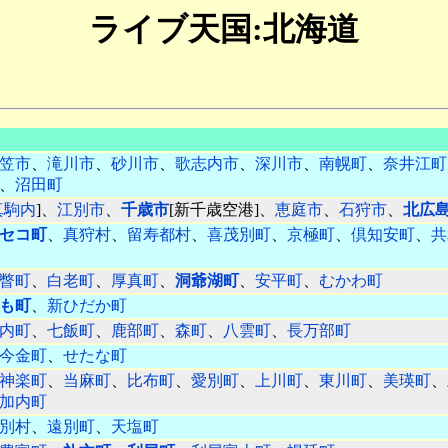
ライブ天国:北海道
笠市
、
滝川市
、
砂川市
、
歌志内市
、
深川市
、
南幌町
、
奈井江町
、
沼田町
真駒内
]、
江別市
、
千歳市
[新千歳空港]、
恵庭市
、
石狩市
、
北広
セコ町
、
真狩村
、
留寿都村
、
喜茂別町
、
京極町
、
倶知安町
、
共
瞥町
、
白老町
、
厚真町
、
洞爺湖町
、
安平町
、
むかわ町
も町
、
新ひだか町
内町
、
七飯町
、
鹿部町
、
森町
、
八雲町
、
長万部町
今金町
、
せたな町
神楽町
、
当麻町
、
比布町
、
愛別町
、
上川町
、
東川町
、
美瑛町
、
加内町
別村
、
遠別町
、
天塩町