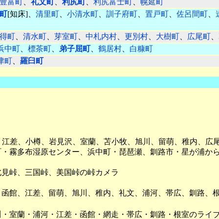
豊富町
、
礼文町
、
利尻町
、
利尻富士町
、
幌延町
町
[知床]、
清里町
、
小清水町
、
訓子府町
、
置戸町
、
佐呂間町
、
得町
、
清水町
、
芽室町
、
中札内村
、
更別村
、
大樹町
、
広尾町
、
浜中町
、
標茶町
、
弟子屈町
、
鶴居村
、
白糠町
津町
、
羅臼町
、江差、小樽、岩見沢、室蘭、苫小牧、旭川、留萌、稚内、広
町・霧多布湿原センター、浜中町・琵琶瀬、釧路市・星が浦か
北見峠、三国峠、美国峠の峠カメラ
、函館、江差、留萌、旭川、稚内、礼文、浦河、帯広、釧路、
川・室蘭・浦河・江差・函館・網走・帯広・釧路・根室のライ