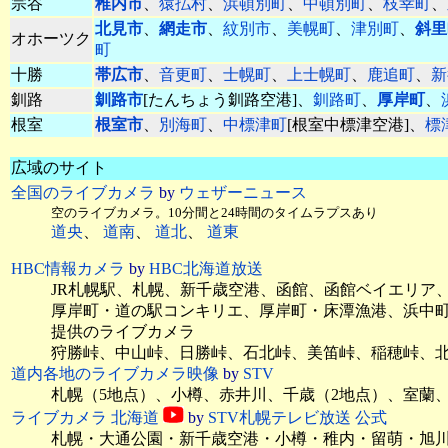
宗谷
稚内市
、
猿払村
、
浜頓別町
、
中頓別町
、
枝幸町
、
北見市
、
網走市
、
紋別市
、
美幌町
、
津別町
、
斜里
オホーツク
町
十勝
帯広市
、
音更町
、
士幌町
、
上士幌町
、
鹿追町
、
新
釧路
釧路市
[たんちょう釧路空港]、
釧路町
、
厚岸町
、
根室
根室市
、
別海町
、
中標津町
[根室中標津空港]、
標
広域のサイト
全国のライブカメラ
by
ウェザーニュース
空のライブカメラ。10分間と24時間のタイムラプスあり
道央
、
道南
、
道北
、
道東
HBC情報カメラ
by
HBC北海道放送
JR札幌駅、札幌、新千歳空港、函館、函館ベイエリア
厚岸町・道の駅コンキリエ、厚岸町・床潭漁港、浜中
提供のライブカメラ
狩勝峠、中山峠、日勝峠、石北峠、美笛峠、稲穂峠、
道内各地のライブカメラ映像
by
STV
札幌（5地点）、小樽、赤井川、千歳（2地点）、室蘭
ライブカメラ 北海道
by
STV札幌テレビ放送 公式
札幌・大通公園・新千歳空港・小樽・稚内・留萌・旭