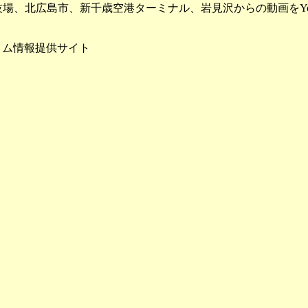
場、北広島市、新千歳空港ターミナル、岩見沢からの動画をYou
イム情報提供サイト
NEXCOドライブプラザ
クでカメラ位置を表示
、
尻別川
、
鵡川・沙流川
川
、
天塩川
、
留萌川
、
胆振海岸
、常呂川、網走川、美幌川、無加川、留萌川、石狩川、牛朱別川