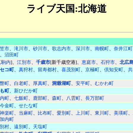
ライブ天国:北海道
笠市
、
滝川市
、
砂川市
、
歌志内市
、
深川市
、
南幌町
、
奈井江町
、
沼田町
真駒内
]、
江別市
、
千歳市
[新千歳空港]、
恵庭市
、
石狩市
、
北広
セコ町
、
真狩村
、
留寿都村
、
喜茂別町
、
京極町
、
倶知安町
、
共
瞥町
、
白老町
、
厚真町
、
洞爺湖町
、
安平町
、
むかわ町
も町
、
新ひだか町
内町
、
七飯町
、
鹿部町
、
森町
、
八雲町
、
長万部町
今金町
、
せたな町
神楽町
、
当麻町
、
比布町
、
愛別町
、
上川町
、
東川町
、
美瑛町
、
加内町
別村
、
遠別町
、
天塩町