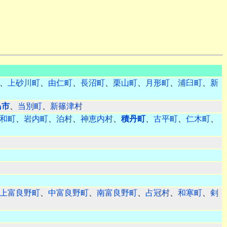
、
上砂川町
、
由仁町
、
長沼町
、
栗山町
、
月形町
、
浦臼町
、
新
島市
、
当別町
、
新篠津村
和町
、
岩内町
、
泊村
、
神恵内村
、
積丹町
、
古平町
、
仁木町
、
上富良野町
、
中富良野町
、
南富良野町
、
占冠村
、
和寒町
、
剣