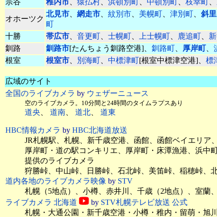
宗谷
稚内市
、
猿払村
、
浜頓別町
、
中頓別町
、
枝幸町
、
北見市
、
網走市
、
紋別市
、
美幌町
、
津別町
、
斜里
オホーツク
町
十勝
帯広市
、
音更町
、
士幌町
、
上士幌町
、
鹿追町
、
新
釧路
釧路市
[たんちょう釧路空港]、
釧路町
、
厚岸町
、
根室
根室市
、
別海町
、
中標津町
[根室中標津空港]、
標
広域のサイト
全国のライブカメラ
by
ウェザーニュース
空のライブカメラ。10分間と24時間のタイムラプスあり
道央
、
道南
、
道北
、
道東
HBC情報カメラ
by
HBC北海道放送
JR札幌駅、札幌、新千歳空港、函館、函館ベイエリア
厚岸町・道の駅コンキリエ、厚岸町・床潭漁港、浜中
提供のライブカメラ
狩勝峠、中山峠、日勝峠、石北峠、美笛峠、稲穂峠、
道内各地のライブカメラ映像
by
STV
札幌（5地点）、小樽、赤井川、千歳（2地点）、室蘭
ライブカメラ 北海道
by
STV札幌テレビ放送 公式
札幌・大通公園・新千歳空港・小樽・稚内・留萌・旭