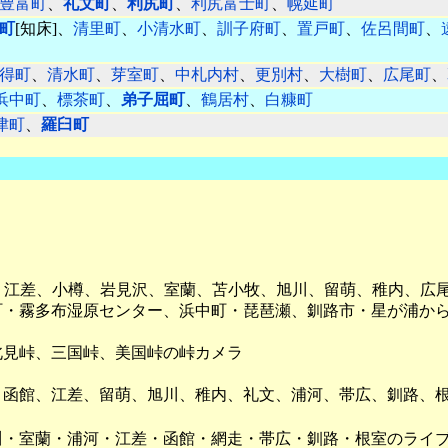
豊富町
、
礼文町
、
利尻町
、
利尻富士町
、
幌延町
町
[知床]、
清里町
、
小清水町
、
訓子府町
、
置戸町
、
佐呂間町
、
得町
、
清水町
、
芽室町
、
中札内村
、
更別村
、
大樹町
、
広尾町
、
浜中町
、
標茶町
、
弟子屈町
、
鶴居村
、
白糠町
津町
、
羅臼町
、江差、小樽、岩見沢、室蘭、苫小牧、旭川、留萌、稚内、広
町・霧多布湿原センター、浜中町・琵琶瀬、釧路市・星が浦か
北見峠、三国峠、美国峠の峠カメラ
、函館、江差、留萌、旭川、稚内、礼文、浦河、帯広、釧路、
川・室蘭・浦河・江差・函館・網走・帯広・釧路・根室のライ