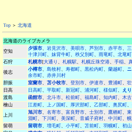
Top
＞
北海道
北海道のライブカメラ
夕張市
、
岩見沢市
、
美唄市
、
芦別市
、
赤平市
、
三
空知
十津川町
、
妹背牛町
、
秩父別町
、
雨竜町
、
北竜町
石狩
札幌市
[
大通り
、
札幌駅
、
札幌丘珠空港
、
手稲
、
小樽市
、
島牧村
、
寿都町
、
黒松内町
、
蘭越町
、
ニ
後志
余市町
、
赤井川村
胆振
室蘭市
、
苫小牧市
、
登別市
、
伊達市
、
豊浦町
、
壮
日高
日高町
、
平取町
、
新冠町
、
浦河町
、
様似町
、
えり
渡島
函館市
、
北斗市
、
松前町
、
福島町
、
知内町
、
木古
檜山
江差町
、
上ノ国町
、
厚沢部町
、
乙部町
、
奥尻町
、
旭川市
、
名寄市
、
富良野市
、
士別市
、
鷹栖町
、
東
上川
淵町
、
下川町
、
美深町
、
音威子府村
、
中川町
、
幌
留萌
留萌市
、
増毛町
、
小平町
、
苫前町
、
羽幌町
、
初山