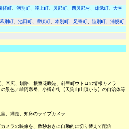
遠軽町
、
湧別町
、
滝上町
、
興部町
、
西興部村
、
雄武町
、
大空
幕別町
、
池田町
、
豊頃町
、
本別町
、
足寄町
、
陸別町
、
浦幌町
尾、帯広、釧路、根室花咲港、斜里町ウトロの情報カメラ
らの景色／雌阿寒岳、小樽市街【天狗山山頂から】の自治体等
根室、網走、知床のライブカメラ
ブカメラの映像を、数秒おきに自動的に切り替えて配信