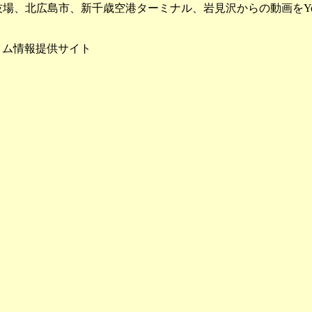
場、北広島市、新千歳空港ターミナル、岩見沢からの動画をYou
イム情報提供サイト
NEXCOドライブプラザ
クでカメラ位置を表示
、
尻別川
、
鵡川・沙流川
川
、
天塩川
、
留萌川
、
胆振海岸
、常呂川、網走川、美幌川、無加川、留萌川、石狩川、牛朱別川