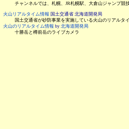
チャンネルでは、札幌、JR札幌駅、大倉山ジャンプ競技
火山リアルタイム情報
国土交通省 北海道開発局
国土交通省が砂防事業を実施している火山のリアルタ
火山のリアルタイム情報
by
北海道開発局
十勝岳と樽前岳のライブカメラ
道路のライブカメラ
北海道エリアの高速道路ライブカメラ
by
ドラぷら E-
ハイウェイ交通情報 北海道
：右側のアイコンのクリッ
JARTIC
：高速、都市高速、一般道路の情報
道路情報提供システム
河川のライブカメラ
北海道開発局
：
石狩川上流
、
石狩川下流
、
後志利別川
釧路川
、
十勝川
、
網走川・常呂川・湧別川・渚滑
ダムリアルタイム情報
川の防災情報
：
道北
、
道東
、
道央
、
道南
国土交通省 北海道開発局河川管理課
北海道開発局河川映像をYouTubeにより配信
河川映像1(Live)
：天塩川、名寄川、渚滑川、湧別川