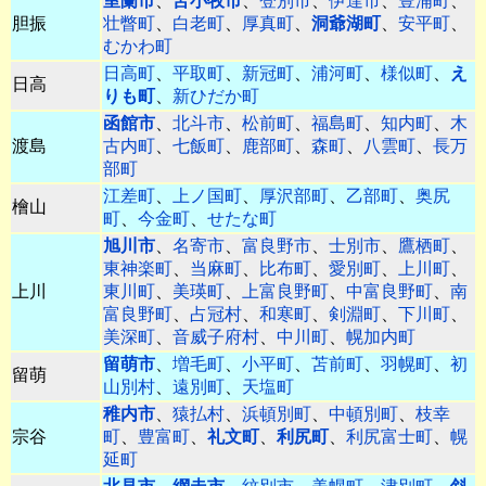
室蘭市
、
苫小牧市
、
登別市
、
伊達市
、
豊浦町
、
胆振
壮瞥町
、
白老町
、
厚真町
、
洞爺湖町
、
安平町
、
むかわ町
日高町
、
平取町
、
新冠町
、
浦河町
、
様似町
、
え
日高
りも町
、
新ひだか町
函館市
、
北斗市
、
松前町
、
福島町
、
知内町
、
木
渡島
古内町
、
七飯町
、
鹿部町
、
森町
、
八雲町
、
長万
部町
江差町
、
上ノ国町
、
厚沢部町
、
乙部町
、
奥尻
檜山
町
、
今金町
、
せたな町
旭川市
、
名寄市
、
富良野市
、
士別市
、
鷹栖町
、
東神楽町
、
当麻町
、
比布町
、
愛別町
、
上川町
、
上川
東川町
、
美瑛町
、
上富良野町
、
中富良野町
、
南
富良野町
、
占冠村
、
和寒町
、
剣淵町
、
下川町
、
美深町
、
音威子府村
、
中川町
、
幌加内町
留萌市
、
増毛町
、
小平町
、
苫前町
、
羽幌町
、
初
留萌
山別村
、
遠別町
、
天塩町
稚内市
、
猿払村
、
浜頓別町
、
中頓別町
、
枝幸
宗谷
町
、
豊富町
、
礼文町
、
利尻町
、
利尻富士町
、
幌
延町