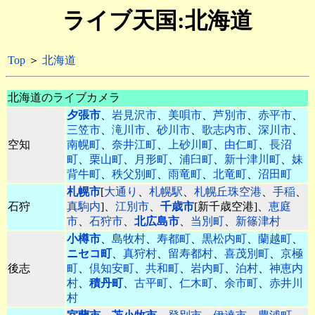
ライブ天国:北海道
Top
＞
北海道
北海道のライブカメラ
夕張市
、
岩見沢市
、
美唄市
、
芦別市
、
赤平市
、
三笠市
、
滝川市
、
砂川市
、
歌志内市
、
深川市
、
空知
南幌町
、
奈井江町
、
上砂川町
、
由仁町
、
長沼
町
、
栗山町
、
月形町
、
浦臼町
、
新十津川町
、
妹
背牛町
、
秩父別町
、
雨竜町
、
北竜町
、
沼田町
札幌市
[
大通り
、
札幌駅
、
札幌丘珠空港
、
手稲
、
石狩
真駒内
]、
江別市
、
千歳市
[新千歳空港]、
恵庭
市
、
石狩市
、
北広島市
、
当別町
、
新篠津村
小樽市
、
島牧村
、
寿都町
、
黒松内町
、
蘭越町
、
ニセコ町
、
真狩村
、
留寿都村
、
喜茂別町
、
京極
後志
町
、
倶知安町
、
共和町
、
岩内町
、
泊村
、
神恵内
村
、
積丹町
、
古平町
、
仁木町
、
余市町
、
赤井川
村