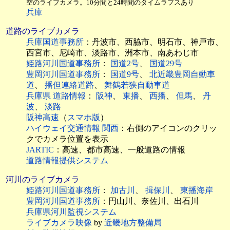
空のライブカメラ。10分間と24時間のタイムラプスあり
兵庫
道路のライブカメラ
兵庫国道事務所
：丹波市、西脇市、明石市、神戸市、
西宮市、尼崎市、淡路市、洲本市、南あわじ市
姫路河川国道事務所
：
国道2号
、
国道29号
豊岡河川国道事務所
：
国道9号
、
北近畿豊岡自動車
道
、
播但連絡道路
、
舞鶴若狭自動車道
兵庫県 道路情報
：
阪神
、
東播
、
西播
、
但馬
、
丹
波
、
淡路
阪神高速
（
スマホ版
）
ハイウェイ交通情報 関西
：右側のアイコンのクリッ
クでカメラ位置を表示
JARTIC
：高速、都市高速、一般道路の情報
道路情報提供システム
河川のライブカメラ
姫路河川国道事務所
：
加古川
、
揖保川
、
東播海岸
豊岡河川国道事務所
：円山川、奈佐川、出石川
兵庫県河川監視システム
ライブカメラ映像
by
近畿地方整備局