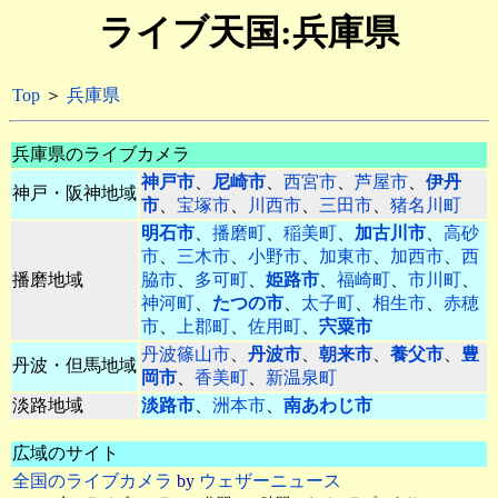
ライブ天国:兵庫県
Top
＞
兵庫県
兵庫県のライブカメラ
神戸市
、
尼崎市
、
西宮市
、
芦屋市
、
伊丹
神戸・阪神地域
市
、
宝塚市
、
川西市
、
三田市
、
猪名川町
明石市
、
播磨町
、
稲美町
、
加古川市
、
高砂
市
、
三木市
、
小野市
、
加東市
、
加西市
、
西
播磨地域
脇市
、
多可町
、
姫路市
、
福崎町
、
市川町
、
神河町
、
たつの市
、
太子町
、
相生市
、
赤穂
市
、
上郡町
、
佐用町
、
宍粟市
丹波篠山市
、
丹波市
、
朝来市
、
養父市
、
豊
丹波・但馬地域
岡市
、
香美町
、
新温泉町
淡路地域
淡路市
、
洲本市
、
南あわじ市
広域のサイト
全国のライブカメラ
by
ウェザーニュース