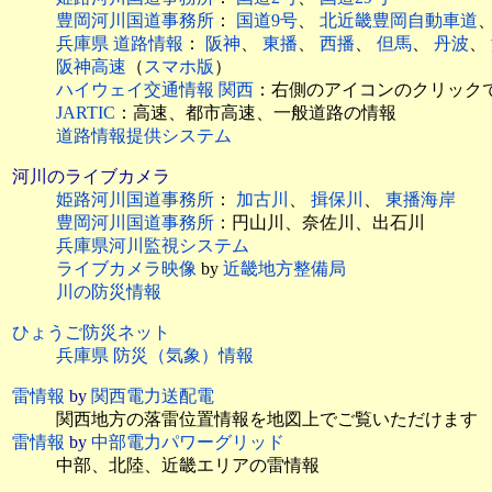
豊岡河川国道事務所
：
国道9号
、
北近畿豊岡自動車道
兵庫県 道路情報
：
阪神
、
東播
、
西播
、
但馬
、
丹波
、
阪神高速
（
スマホ版
）
ハイウェイ交通情報 関西
：右側のアイコンのクリック
JARTIC
：高速、都市高速、一般道路の情報
道路情報提供システム
河川のライブカメラ
姫路河川国道事務所
：
加古川
、
揖保川
、
東播海岸
豊岡河川国道事務所
：円山川、奈佐川、出石川
兵庫県河川監視システム
ライブカメラ映像
by
近畿地方整備局
川の防災情報
ひょうご防災ネット
兵庫県 防災（気象）情報
雷情報
by
関西電力送配電
関西地方の落雷位置情報を地図上でご覧いただけます
雷情報
by
中部電力パワーグリッド
中部、北陸、近畿エリアの雷情報