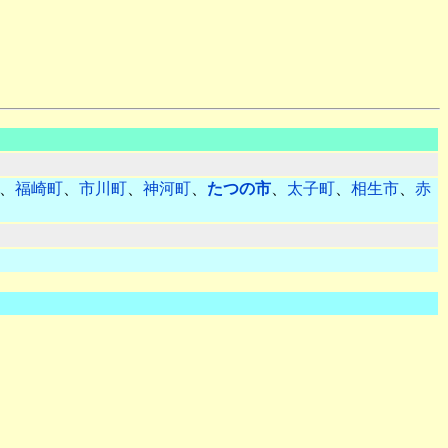
、
福崎町
、
市川町
、
神河町
、
たつの市
、
太子町
、
相生市
、
赤