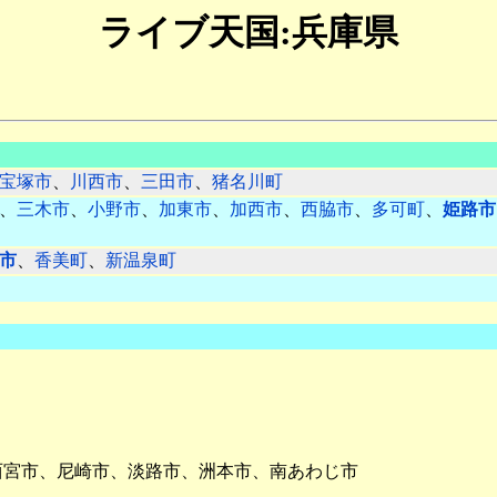
ライブ天国:兵庫県
宝塚市
、
川西市
、
三田市
、
猪名川町
、
三木市
、
小野市
、
加東市
、
加西市
、
西脇市
、
多可町
、
姫路市
市
、
香美町
、
新温泉町
西宮市、尼崎市、淡路市、洲本市、南あわじ市