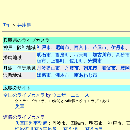
Top
＞
兵庫県
兵庫県のライブカメラ
神戸・阪神地域
神戸市
、
尼崎市
、
西宮市
、
芦屋市
、
伊丹市
、
明石市
、
播磨町
、
稲美町
、
加古川市
、
高砂市
播磨地域
穂市
、
上郡町
、
佐用町
、
宍粟市
丹波・但馬地域
丹波篠山市
、
丹波市
、
朝来市
、
養父市
、
豊岡
淡路地域
淡路市
、
洲本市
、
南あわじ市
広域のサイト
全国のライブカメラ
by
ウェザーニュース
空のライブカメラ。10分間と24時間のタイムラプスあり
兵庫
道路のライブカメラ
兵庫国道事務所
：丹波市、西脇市、明石市、神戸市、
姫路河川国道事務所
：
国道2号
、
国道29号