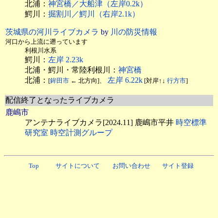
北浦：
神宮橋／大船津（左岸0.2k）
鰐川：
掘割川／鰐川（右岸2.1k）
茨城県の河川ライブカメラ
by
川の防災情報
河口から上流に遡っています
利根川水系
鰐川：
左岸 2.23k
北浦・鰐川・常陸利根川：
神宮橋
北浦：
左岸 6.22k
[
鉾田市
← 北方向]、
[対岸↑↓
行方市
]
配信終了となったライブカメラ
鹿嶋市
アンテナライブカメラ[2024.11] 鹿嶋市平井
時空標準
研究室 時空計測グループ
Top
サイトについて
お問い合わせ
サイト登録