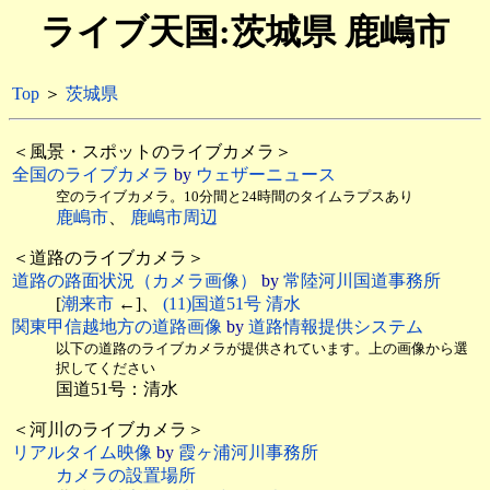
ライブ天国:茨城県 鹿嶋市
Top
＞
茨城県
＜風景・スポットのライブカメラ＞
全国のライブカメラ
by
ウェザーニュース
空のライブカメラ。10分間と24時間のタイムラプスあり
鹿嶋市
、
鹿嶋市周辺
＜道路のライブカメラ＞
道路の路面状況（カメラ画像）
by
常陸河川国道事務所
[
潮来市
←]、
(11)国道51号 清水
関東甲信越地方の道路画像
by
道路情報提供システム
以下の道路のライブカメラが提供されています。上の画像から選
択してください
国道51号：清水
＜河川のライブカメラ＞
リアルタイム映像
by
霞ヶ浦河川事務所
カメラの設置場所