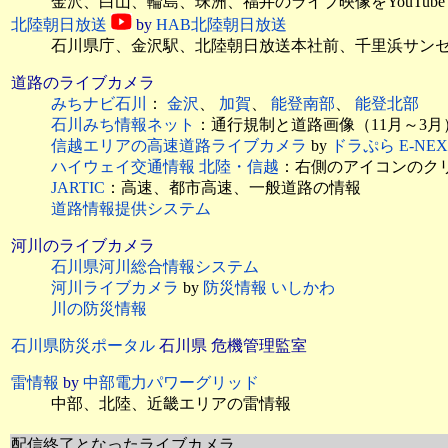
金沢、白山、輪島、珠洲、福井のライブ映像をYouTub
北陸朝日放送
by
HAB北陸朝日放送
石川県庁、金沢駅、北陸朝日放送本社前、千里浜サンセッ
道路のライブカメラ
みちナビ石川
：
金沢
、
加賀
、
能登南部
、
能登北部
石川みち情報ネット
：通行規制と道路画像（11月～3
信越エリアの高速道路ライブカメラ
by
ドラぷら E-N
ハイウェイ交通情報 北陸・信越
：右側のアイコンのク
JARTIC
：高速、都市高速、一般道路の情報
道路情報提供システム
河川のライブカメラ
石川県河川総合情報システム
河川ライブカメラ
by
防災情報 いしかわ
川の防災情報
石川県防災ポータル
石川県 危機管理監室
雷情報
by
中部電力パワーグリッド
中部、北陸、近畿エリアの雷情報
配信終了となったライブカメラ