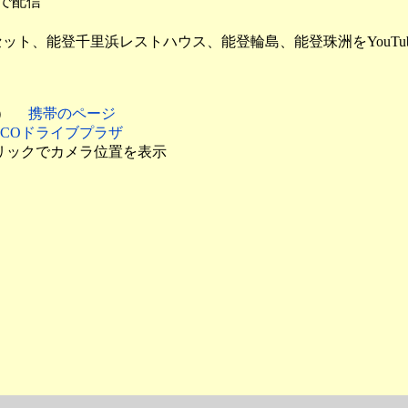
eで配信
ト、能登千里浜レストハウス、能登輪島、能登珠洲をYouTu
月）
携帯のページ
EXCOドライブプラザ
リックでカメラ位置を表示