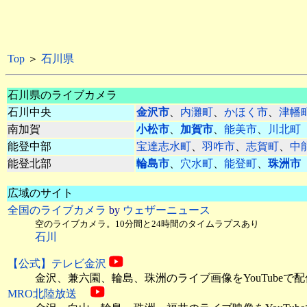
Top
＞
石川県
石川県のライブカメラ
石川中央
金沢市
、
内灘町
、
かほく市
、
津幡
南加賀
小松市
、
加賀市
、
能美市
、
川北町
能登中部
宝達志水町
、
羽咋市
、
志賀町
、
中
能登北部
輪島市
、
穴水町
、
能登町
、
珠洲市
広域のサイト
全国のライブカメラ
by
ウェザーニュース
空のライブカメラ。10分間と24時間のタイムラプスあり
石川
【公式】テレビ金沢
金沢、兼六園、輪島、珠洲のライブ画像をYouTubeで配
MRO北陸放送