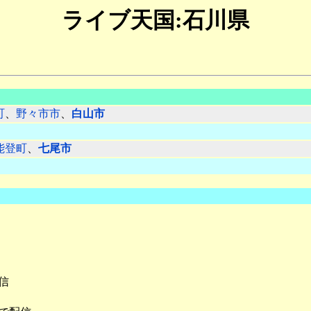
ライブ天国:石川県
町
、
野々市市
、
白山市
能登町
、
七尾市
信