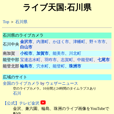
ライブ天国:石川県
Top
＞
石川県
石川県のライブカメラ
金沢市
、
内灘町
、
かほく市
、
津幡町
、
野々市市
、
石川中央
白山市
南加賀
小松市
、
加賀市
、
能美市
、
川北町
能登中部
宝達志水町
、
羽咋市
、
志賀町
、
中能登町
、
七尾市
能登北部
輪島市
、
穴水町
、
能登町
、
珠洲市
広域のサイト
全国のライブカメラ
by
ウェザーニュース
空のライブカメラ。10分間と24時間のタイムラプスあり
石川
【公式】テレビ金沢
金沢、兼六園、輪島、珠洲のライブ画像をYouTubeで
配信