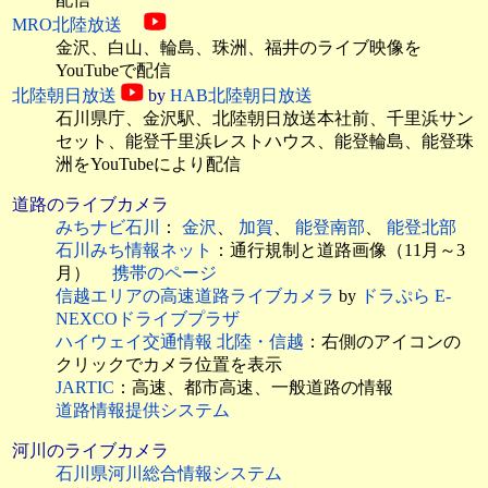
MRO北陸放送
金沢、白山、輪島、珠洲、福井のライブ映像を
YouTubeで配信
北陸朝日放送
by
HAB北陸朝日放送
石川県庁、金沢駅、北陸朝日放送本社前、千里浜サン
セット、能登千里浜レストハウス、能登輪島、能登珠
洲をYouTubeにより配信
道路のライブカメラ
みちナビ石川
：
金沢
、
加賀
、
能登南部
、
能登北部
石川みち情報ネット
：通行規制と道路画像（11月～3
月）
携帯のページ
信越エリアの高速道路ライブカメラ
by
ドラぷら E-
NEXCOドライブプラザ
ハイウェイ交通情報 北陸・信越
：右側のアイコンの
クリックでカメラ位置を表示
JARTIC
：高速、都市高速、一般道路の情報
道路情報提供システム
河川のライブカメラ
石川県河川総合情報システム