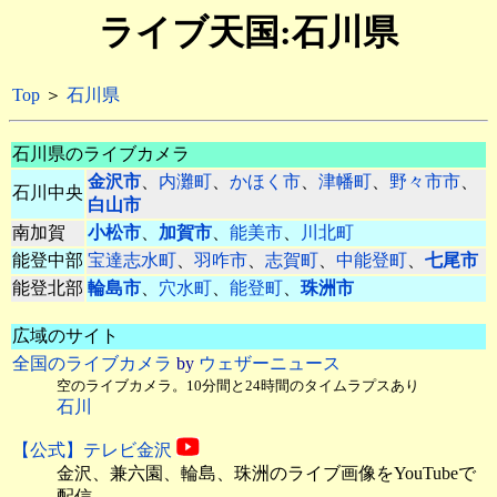
ライブ天国:石川県
Top
＞
石川県
石川県のライブカメラ
金沢市
、
内灘町
、
かほく市
、
津幡町
、
野々市市
、
石川中央
白山市
南加賀
小松市
、
加賀市
、
能美市
、
川北町
能登中部
宝達志水町
、
羽咋市
、
志賀町
、
中能登町
、
七尾市
能登北部
輪島市
、
穴水町
、
能登町
、
珠洲市
広域のサイト
全国のライブカメラ
by
ウェザーニュース
空のライブカメラ。10分間と24時間のタイムラプスあり
石川
【公式】テレビ金沢
金沢、兼六園、輪島、珠洲のライブ画像をYouTubeで
配信