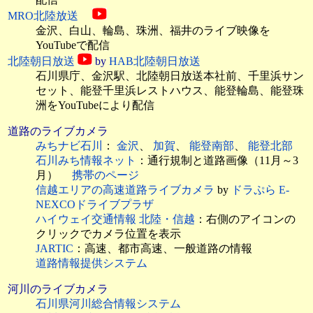
MRO北陸放送
金沢、白山、輪島、珠洲、福井のライブ映像を
YouTubeで配信
北陸朝日放送
by
HAB北陸朝日放送
石川県庁、金沢駅、北陸朝日放送本社前、千里浜サン
セット、能登千里浜レストハウス、能登輪島、能登珠
洲をYouTubeにより配信
道路のライブカメラ
みちナビ石川
：
金沢
、
加賀
、
能登南部
、
能登北部
石川みち情報ネット
：通行規制と道路画像（11月～3
月）
携帯のページ
信越エリアの高速道路ライブカメラ
by
ドラぷら E-
NEXCOドライブプラザ
ハイウェイ交通情報 北陸・信越
：右側のアイコンの
クリックでカメラ位置を表示
JARTIC
：高速、都市高速、一般道路の情報
道路情報提供システム
河川のライブカメラ
石川県河川総合情報システム