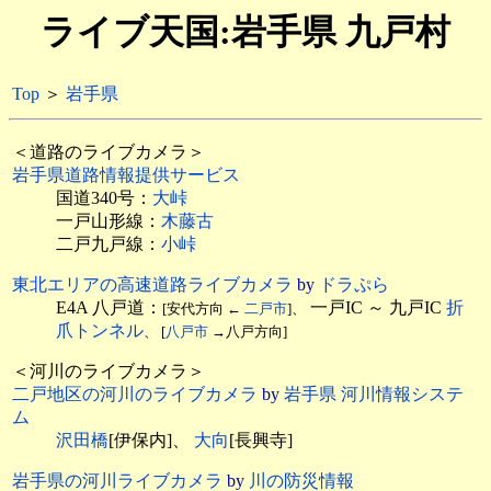
ライブ天国:岩手県 九戸村
Top
＞
岩手県
＜道路のライブカメラ＞
岩手県道路情報提供サービス
国道340号：
大峠
一戸山形線：
木藤古
二戸九戸線：
小峠
東北エリアの高速道路ライブカメラ
by
ドラぷら
E4A 八戸道：
一戸IC ～ 九戸IC
折
[安代方向 ←
二戸市
]、
爪トンネル
、 [
八戸市
→八戸方向]
＜河川のライブカメラ＞
二戸地区の河川のライブカメラ
by
岩手県 河川情報システ
ム
沢田橋
[伊保内]、
大向
[長興寺]
岩手県の河川ライブカメラ
by
川の防災情報