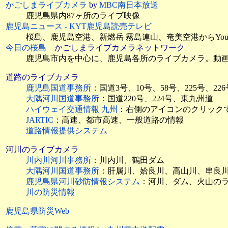
かごしまライブカメラ
by
MBC南日本放送
鹿児島県内87ヶ所のライブ映像
鹿児島ニュース - KYT鹿児島読売テレビ
桜島、鹿児島空港、新燃岳 霧島連山、奄美空港からYou
今日の桜島
かごしまライブカメラネットワーク
鹿児島市内を中心に、鹿児島各所のライブカメラ。動
道路のライブカメラ
鹿児島国道事務所
：国道3号、10号、58号、225号、226
大隅河川国道事務所
：国道220号、224号、東九州道
ハイウェイ交通情報 九州
：右側のアイコンのクリック
JARTIC
：高速、都市高速、一般道路の情報
道路情報提供システム
河川のライブカメラ
川内川河川事務所
：川内川、鶴田ダム
大隅河川国道事務所
：肝属川、姶良川、高山川、串良
鹿児島県河川砂防情報システム
：河川、ダム、火山の
川の防災情報
鹿児島県防災Web