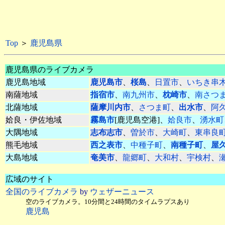
Top
＞
鹿児島県
鹿児島県のライブカメラ
鹿児島地域
鹿児島市
、
桜島
、
日置市
、
いちき串
南薩地域
指宿市
、
南九州市
、
枕崎市
、
南さつ
北薩地域
薩摩川内市
、
さつま町
、
出水市
、
阿
姶良・伊佐地域
霧島市
[鹿児島空港]、
姶良市
、
湧水町
大隅地域
志布志市
、
曽於市
、
大崎町
、
東串良
熊毛地域
西之表市
、
中種子町
、
南種子町
、
屋
大島地域
奄美市
、
龍郷町
、
大和村
、
宇検村
、
広域のサイト
全国のライブカメラ
by
ウェザーニュース
空のライブカメラ。10分間と24時間のタイムラプスあり
鹿児島