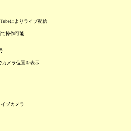
Tubeによりライブ配信
画で操作可能
号
でカメラ位置を表示
川
ライブカメラ