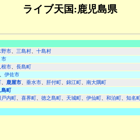
ライブ天国:鹿児島県
木野市
、
三島村
、
十島村
ま市
久根市
、
長島町
、
伊佐市
町
、
鹿屋市
、
垂水市
、
肝付町
、
錦江町
、
南大隅町
久島町
瀬戸内町
、
喜界町
、
徳之島町
、
天城町
、
伊仙町
、
和泊町
、
知名