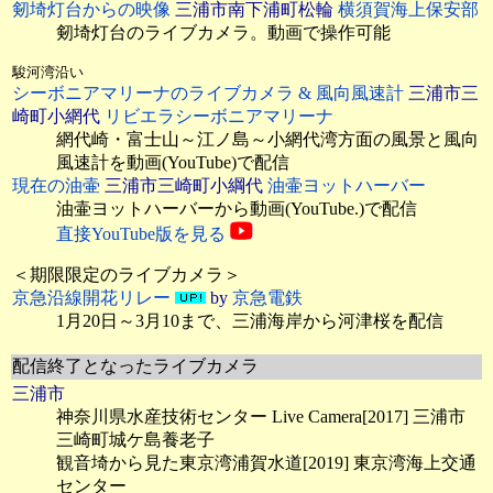
剱埼灯台からの映像
三浦市南下浦町松輪
横須賀海上保安部
剱埼灯台のライブカメラ。動画で操作可能
駿河湾沿い
シーボニアマリーナのライブカメラ & 風向風速計
三浦市三
崎町小網代
リビエラシーボニアマリーナ
網代崎・富士山～江ノ島～小網代湾方面の風景と風向
風速計を動画(YouTube)で配信
現在の油壷
三浦市三崎町小綱代
油壷ヨットハーバー
油壷ヨットハーバーから動画(YouTube.)で配信
直接YouTube版を見る
＜期限限定のライブカメラ＞
京急沿線開花リレー
by
京急電鉄
1月20日～3月10まで、三浦海岸から河津桜を配信
配信終了となったライブカメラ
三浦市
神奈川県水産技術センター Live Camera[2017] 三浦市
三崎町城ケ島養老子
観音埼から見た東京湾浦賀水道[2019] 東京湾海上交通
センター