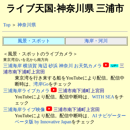
ライブ天国:神奈川県 三浦市
Top
＞
神奈川県
風景・スポット
海岸・河川
＜風景・スポットのライブカメラ＞
東京湾沿いを北から南方向
三浦海岸 横須賀 海辺 砂浜 神奈川 お天気カメラ
三
浦市南下浦町上宮田
東京湾を行き来する船をYouTubeにより配信。配信中
断時は、
湾岸Go
をチェック
三浦海岸ライブカメラ
三浦市南下浦町上宮田
YouTubeにより配信。配信中断時は、
WITH SEA
をチ
ェック
三浦海岸ライブ映像
三浦市南下浦町上宮田
YouTubeにより配信。配信中断時は、
AI ナビゲーター
ベータ版 by Innovative Japan
をチェック