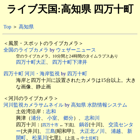
ライブ天国:高知県 四万十町
Top
＞
高知県
＜風景・スポットのライブカメラ＞
全国のライブカメラ
by
ウェザーニュース
空のライブカメラ。10分間と24時間のタイムラプスあり
四万十町大正
、
四万十町下津井
四万十町 河川・海岸監視
by
四万十町
海岸と四万十川に設置されたカメラは15台以上。大き
な画像、静止画
＜河川のライブカメラ＞
河川監視カメラサムネイル
by
高知県 水防情報システム
土佐湾沿岸：
志和
興津（
浦分
、
小室
、
郷分
）、
志和川
四万十川：
鍋谷
[十川]、
交流センタ
[
四万十市
← 下流]、
ー
[大井川]、
三島
[昭和甲]、
大正北ノ川
、
浦越
、
新
開町
、
松葉川
[七里]
、 [上流 →
中土佐町
]