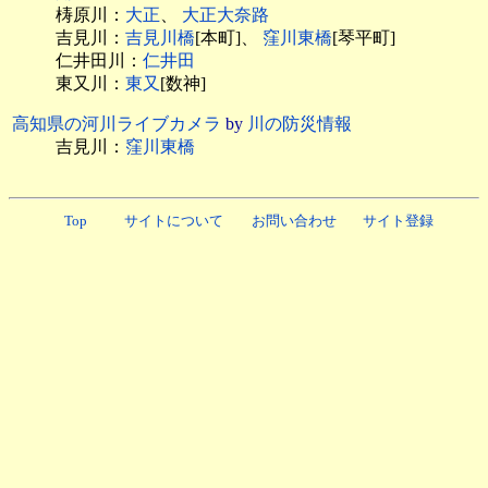
梼原川：
大正
、
大正大奈路
吉見川：
吉見川橋
[本町]、
窪川東橋
[琴平町]
仁井田川：
仁井田
東又川：
東又
[数神]
高知県の河川ライブカメラ
by
川の防災情報
吉見川：
窪川東橋
Top
サイトについて
お問い合わせ
サイト登録