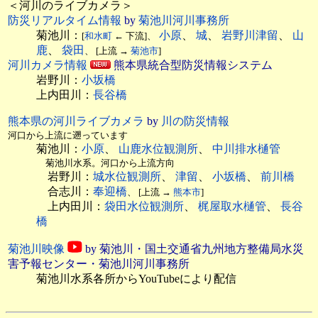
＜河川のライブカメラ＞
防災リアルタイム情報
by
菊池川河川事務所
菊池川：
小原
、
城
、
岩野川津留
、
山
[
和水町
← 下流]、
鹿
、
袋田
、 [上流 →
菊池市
]
河川カメラ情報
熊本県統合型防災情報システム
岩野川：
小坂橋
上内田川：
長谷橋
熊本県の河川ライブカメラ
by
川の防災情報
河口から上流に遡っています
菊池川：
小原
、
山鹿水位観測所
、
中川排水樋管
菊池川水系。河口から上流方向
岩野川：
城水位観測所
、
津留
、
小坂橋
、
前川橋
合志川：
奉迎橋
、 [上流 →
熊本市
]
上内田川：
袋田水位観測所
、
梶屋取水樋管
、
長谷
橋
菊池川映像
by 菊池川・国土交通省九州地方整備局水災
害予報センター・菊池川河川事務所
菊池川水系各所からYouTubeにより配信