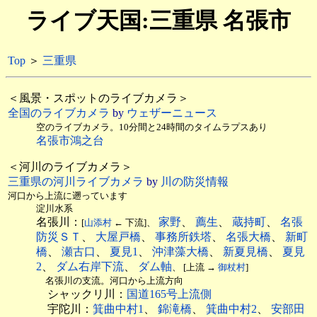
ライブ天国:三重県 名張市
Top
＞
三重県
＜風景・スポットのライブカメラ＞
全国のライブカメラ
by
ウェザーニュース
空のライブカメラ。10分間と24時間のタイムラプスあり
名張市鴻之台
＜河川のライブカメラ＞
三重県の河川ライブカメラ
by
川の防災情報
河口から上流に遡っています
淀川水系
名張川：
家野
、
薦生
、
蔵持町
、
名張
[
山添村
← 下流]、
防災ＳＴ
、
大屋戸橋
、
事務所鉄塔
、
名張大橋
、
新町
橋
、
瀬古口
、
夏見1
、
沖津藻大橋
、
新夏見橋
、
夏見
2
、
ダム右岸下流
、
ダム軸
、 [上流 →
御杖村
]
名張川の支流。河口から上流方向
シャックリ川：
国道165号上流側
宇陀川：
箕曲中村1
、
錦滝橋
、
箕曲中村2
、
安部田