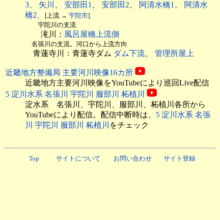
3
、
矢川
、
安部田1
、
安部田2
、
阿清水橋1
、
阿清水
橋2
、 [上流 →
宇陀市
]
宇陀川の支流
滝川：
風呂屋橋上流側
名張川の支流。河口から上流方向
青蓮寺川：青蓮寺ダム
ダム下流
、
管理所屋上
近畿地方整備局 主要河川映像16カ所
近畿地方主要河川映像をYouTubeにより巡回Live配信
5 淀川水系 名張川 宇陀川 服部川 柘植川
淀水系 名張川、宇陀川、服部川、柘植川各所から
YouTubeにより配信。配信中断時は、
5 淀川水系 名張
川 宇陀川 服部川 柘植川
をチェック
Top
サイトについて
お問い合わせ
サイト登録