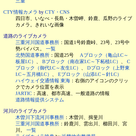
三重
CTY情報カメラ
by
CTY・CNS
四日市、いなべ・長島・木曽岬、鈴鹿、瓜野のライブ
カメラ。きれいな画像
道路のライブカメラ
三重河川国道事務所
：国道1号鈴鹿峠、23号、23号中
勢バイパス。
一覧
北勢国道事務所
：国道25号
Aブロック（亀山I.C～
板屋I.C）
、
Bブロック（南在家I.C～下柘植I.C）
、
C
ブロック（御代I.C～友生I.C）
、
Dブロック（上野東
I.C～五月橋I.C）
、
Eブロック（山添I.C～針I.C）
ハイウェイ交通情報 東海
：右側のアイコンのクリッ
クでカメラ位置を表示
JARTIC
：高速、都市高速、一般道路の情報
道路情報提供システム
河川のライブカメラ
木曽川下流河川事務所
：木曽川、揖斐川
三重河川国道事務所
：鈴鹿川、雲出川、櫛田川、宮
川。
一覧