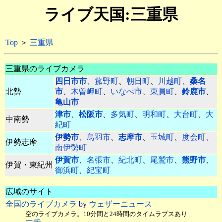
ライブ天国:三重県
Top
＞
三重県
三重県のライブカメラ
四日市市
、
菰野町
、
朝日町
、
川越町
、
桑名
北勢
市
、
木曽岬町
、
いなべ市
、
東員町
、
鈴鹿市
、
亀山市
津市
、
松阪市
、
多気町
、
明和町
、
大台町
、
大
中南勢
紀町
伊勢市
、
鳥羽市
、
志摩市
、
玉城町
、
度会町
、
伊勢志摩
南伊勢町
伊賀市
、
名張市
、
紀北町
、
尾鷲市
、
熊野市
、
伊賀・東紀州
御浜町
、
紀宝町
広域のサイト
全国のライブカメラ
by
ウェザーニュース
空のライブカメラ。10分間と24時間のタイムラプスあり