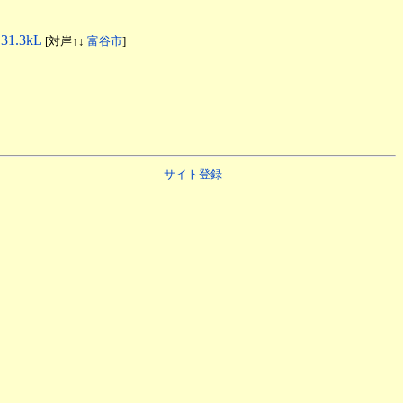
、
31.3kL
[対岸↑↓
富谷市
]
サイト登録