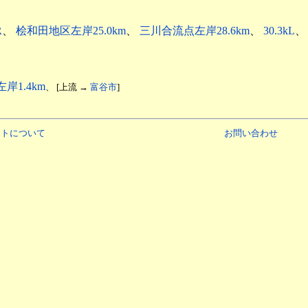
R
、
桧和田地区左岸25.0km
、
三川合流点左岸28.6km
、
30.3kL
岸1.4km
、 [上流 →
富谷市
]
イトについて
お問い合わせ