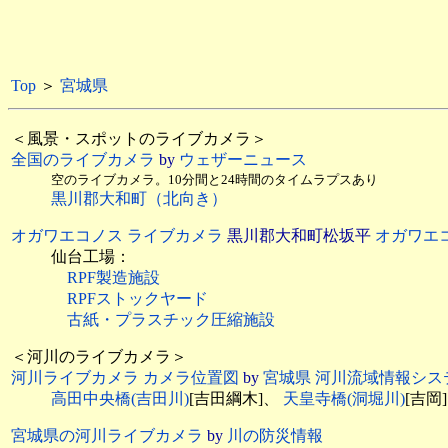
Top
＞
宮城県
＜風景・スポットのライブカメラ＞
全国のライブカメラ
by
ウェザーニュース
空のライブカメラ。10分間と24時間のタイムラプスあり
黒川郡大和町（北向き）
オガワエコノス ライブカメラ
黒川郡大和町松坂平
オガワエ
仙台工場：
RPF製造施設
RPFストックヤード
古紙・プラスチック圧縮施設
＜河川のライブカメラ＞
河川ライブカメラ カメラ位置図
by
宮城県 河川流域情報シス
高田中央橋(吉田川)
[吉田綱木]
、
天皇寺橋(洞堀川)
[吉岡]
宮城県の河川ライブカメラ
by
川の防災情報