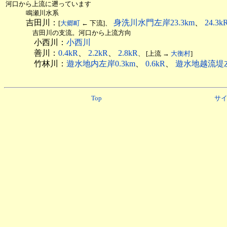
河口から上流に遡っています
鳴瀬川水系
吉田川：
身洗川水門左岸23.3km
、
24.3k
[
大郷町
← 下流]、
吉田川の支流。河口から上流方向
小西川：
小西川
善川：
0.4kR
、
2.2kR
、
2.8kR
、 [上流 →
大衡村
]
竹林川：
遊水地内左岸0.3km
、
0.6kR
、
遊水地越流堤左
Top
サ