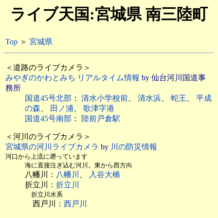
ライブ天国:宮城県 南三陸町
Top
＞
宮城県
＜道路のライブカメラ＞
みやぎのかわとみち リアルタイム情報
by 仙台河川国道事
務所
国道45号北部
：
清水小学校前
、
清水浜
、
蛇王
、
平成
の森
、
田ノ浦
、
歌津字港
国道45号南部
：
陸前戸倉駅
＜河川のライブカメラ＞
宮城県の河川ライブカメラ
by
川の防災情報
河口から上流に遡っています
海に直接注ぎ込む河川。東から西方向
八幡川：
八幡川
、
入谷大橋
折立川：
折立川
折立川水系
西戸川：
西戸川