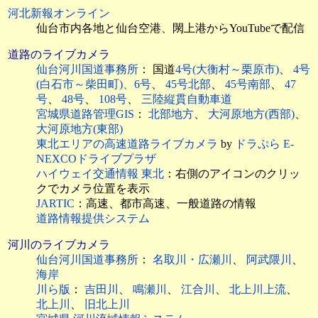
河北新報オンライン
仙台市内各地と仙台空港、閖上港からYouTubeで配信
道路のライブカメラ
仙台河川国道事務所
： 国道
4号(大衡村～栗原市)
、
4号
(白石市～柴田町)、6号
、
45号北部
、
45号南部
、
47
号
、
48号
、
108号
、
三陸縦貫自動車道
宮城県道路管理GIS
：
北部地方
、
大河原地方(西部)
、
大河原地方(東部)
東北エリアの高速道路ライブカメラ
by
ドラぷら E-
NEXCOドライブプラザ
ハイウェイ交通情報 東北
：右側のアイコンのクリッ
クでカメラ位置を表示
JARTIC
：高速、都市高速、一般道路の情報
道路情報提供システム
河川のライブカメラ
仙台河川国道事務所
：
名取川・広瀬川
、
阿武隈川
、
海岸
川ら版
：
吉田川
、
鳴瀬川
、
江合川
、
北上川上流
、
北上川
、
旧北上川