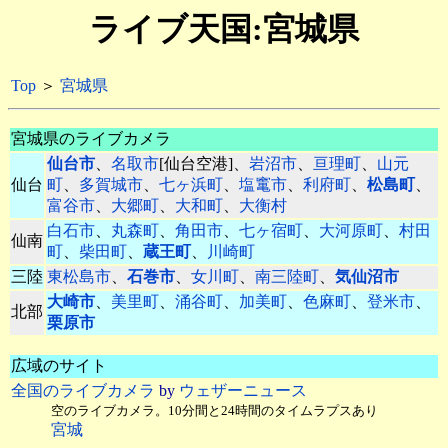
ライブ天国:宮城県
Top
＞
宮城県
宮城県のライブカメラ
仙台市
、
名取市
[仙台空港]、
岩沼市
、
亘理町
、
山元
仙台
町
、
多賀城市
、
七ヶ浜町
、
塩竃市
、
利府町
、
松島町
、
富谷市
、
大郷町
、
大和町
、
大衡村
白石市
、
丸森町
、
角田市
、
七ヶ宿町
、
大河原町
、
村田
仙南
町
、
柴田町
、
蔵王町
、
川崎町
三陸
東松島市
、
石巻市
、
女川町
、
南三陸町
、
気仙沼市
大崎市
、
美里町
、
涌谷町
、
加美町
、
色麻町
、
登米市
、
北部
栗原市
広域のサイト
全国のライブカメラ
by
ウェザーニュース
空のライブカメラ。10分間と24時間のタイムラプスあり
宮城