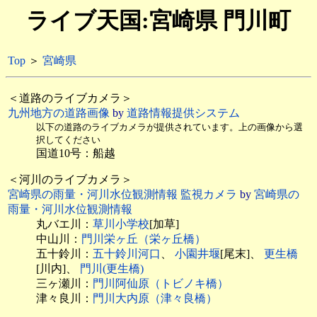
ライブ天国:宮崎県 門川町
Top
＞
宮崎県
＜道路のライブカメラ＞
九州地方の道路画像
by
道路情報提供システム
以下の道路のライブカメラが提供されています。上の画像から選
択してください
国道10号：船越
＜河川のライブカメラ＞
宮崎県の雨量・河川水位観測情報 監視カメラ
by
宮崎県の
雨量・河川水位観測情報
丸バエ川：
草川小学校
[加草]
中山川：
門川栄ヶ丘（栄ヶ丘橋）
五十鈴川：
五十鈴川河口
、
小園井堰
[尾末]、
更生橋
[川内]、
門川(更生橋)
三ヶ瀬川：
門川阿仙原（トビノキ橋）
津々良川：
門川大内原（津々良橋）